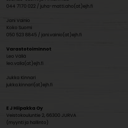
044 7170 022 / juha-matti.aho(at)ejh.fi
Jani Vainio
Koko Suomi
050 523 8845 / jani.vainio(at)ejh.fi
Varastotoiminnot
Leo Väliä
leo.valia(at)ejh.fi
Jukka Kinnari
jukka.kinnari(at)ejh.fi
E J Hiipakka Oy
Veistokouluntie 2, 66300 JURVA
(myynti ja hallinto)