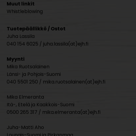
Muut linkit
Whistleblowing
Tuotepäällikkö / Ostot
Juha Lassila
040 154 6025 / juha.lassila(at)ejh.fi
Myynti
Mika Ruotsalainen
Länsi- ja Pohjois-Suomi
040 5501 250 / mika.ruotsalainen(at)ejh.fi
Mika Elmeranta
Itä-, Etelä ja Kaakkois-Suomi
0500 265 317 / mika.elmeranta(at)ejh.fi
Juha-Matti Aho
Lounais-Suomi ja Pirkanmaa