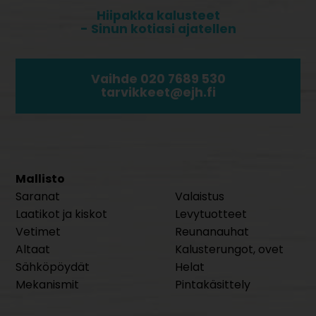
Hiipakka kalusteet
- Sinun kotiasi ajatellen
Vaihde 020 7689 530
tarvikkeet@ejh.fi
Mallisto
Saranat
Valaistus
Laatikot ja kiskot
Levytuotteet
Vetimet
Reunanauhat
Altaat
Kalusterungot, ovet
Sähköpöydät
Helat
Mekanismit
Pintakäsittely