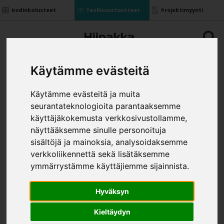
Kodinkalusteet
Teollisuustuotteet
Projektimyynti
Käytämme evästeitä
Käytämme evästeitä ja muita
seurantateknologioita parantaaksemme
CARE ULTRA TOP 20,
käyttäjäkokemusta verkkosivustollamme,
SÄVYTYSPOHJA A 3,8L
näyttääksemme sinulle personoituja
»
»
»
sisältöjä ja mainoksia, analysoidaksemme
Teollisuustuotteet
Pintakäsittely
Maalit
Care
Ultra Top 20, sävytyspohja A 3,8L
verkkoliikennettä sekä lisätäksemme
KOKO
ymmärrystämme käyttäjiemme sijainnista.
Hyväksyn
Kieltäydyn