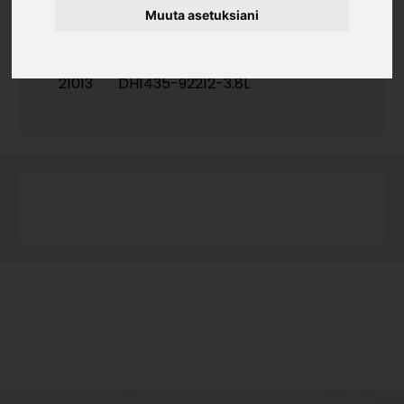
Muuta asetuksiani
Tuotekoodi
21013
DH1435-92212-3.8L