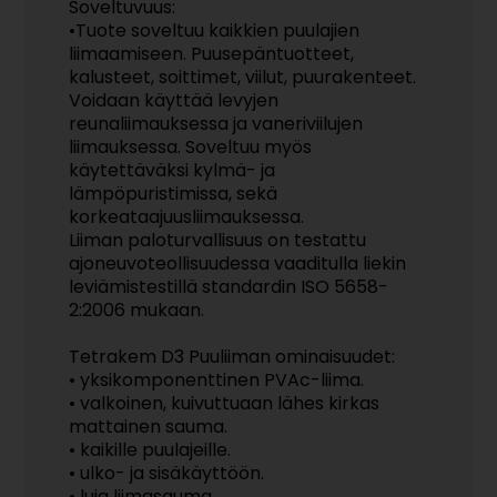
Soveltuvuus:
•Tuote soveltuu kaikkien puulajien
liimaamiseen. Puusepäntuotteet,
kalusteet, soittimet, viilut, puurakenteet.
Voidaan käyttää levyjen
reunaliimauksessa ja vaneriviilujen
liimauksessa. Soveltuu myös
käytettäväksi kylmä- ja
lämpöpuristimissa, sekä
korkeataajuusliimauksessa.
Liiman paloturvallisuus on testattu
ajoneuvoteollisuudessa vaaditulla liekin
leviämistestillä standardin ISO 5658-
2:2006 mukaan.
Tetrakem D3 Puuliiman ominaisuudet:
• yksikomponenttinen PVAc-liima.
• valkoinen, kuivuttuaan lähes kirkas
mattainen sauma.
• kaikille puulajeille.
• ulko- ja sisäkäyttöön.
• luja liimasauma