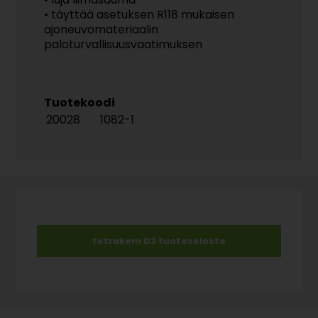
• täyttää asetuksen R118 mukaisen
ajoneuvomateriaalin
paloturvallisuusvaatimuksen
Tuotekoodi
20028
1082-1
tetrakem D3 tuoteseloste