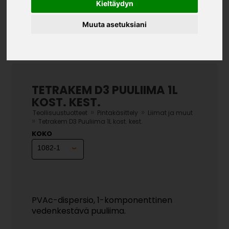
Kieltäydyn
Muuta asetuksiani
TETRAKEM D3 PUULIIMA 1L
KOST. KEST.
»
»
Teollisuustuotteet
Pintakäsittely
Liimat ja muut
»
Tetrakem D3 Puuliima 1L kost. kest.
KOKO
PVAc-dispersio, 1-komponenttinen
vedenkestävä puuliima.