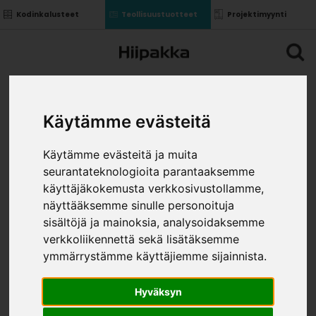
Kodinkalusteet
Teollisuustuotteet
Projektimyynti
Käytämme evästeitä
Käytämme evästeitä ja muita
seurantateknologioita parantaaksemme
käyttäjäkokemusta verkkosivustollamme,
näyttääksemme sinulle personoituja
sisältöjä ja mainoksia, analysoidaksemme
verkkoliikennettä sekä lisätäksemme
ymmärrystämme käyttäjiemme sijainnista.
Hyväksyn