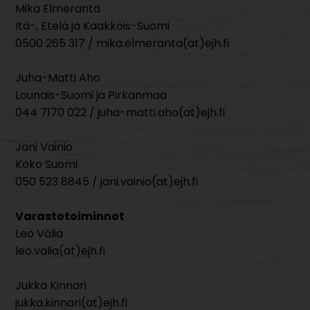
Mika Elmeranta
Itä-, Etelä ja Kaakkois-Suomi
0500 265 317 / mika.elmeranta(at)ejh.fi
Juha-Matti Aho
Lounais-Suomi ja Pirkanmaa
044 7170 022 / juha-matti.aho(at)ejh.fi
Jani Vainio
Koko Suomi
050 523 8845 / jani.vainio(at)ejh.fi
Varastotoiminnot
Leo Väliä
leo.valia(at)ejh.fi
Jukka Kinnari
jukka.kinnari(at)ejh.fi