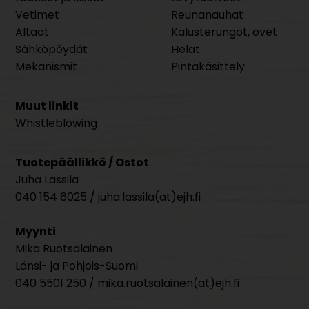
Vetimet
Reunanauhat
Altaat
Kalusterungot, ovet
Sähköpöydät
Helat
Mekanismit
Pintakäsittely
Muut linkit
Whistleblowing
Tuotepäällikkö / Ostot
Juha Lassila
040 154 6025 / juha.lassila(at)ejh.fi
Myynti
Mika Ruotsalainen
Länsi- ja Pohjois-Suomi
040 5501 250 / mika.ruotsalainen(at)ejh.fi