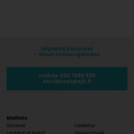
Hiipakka kalusteet
- Sinun kotiasi ajatellen
Vaihde 020 7689 530
tarvikkeet@ejh.fi
Mallisto
Saranat
Valaistus
Laatikot ja kiskot
Levytuotteet