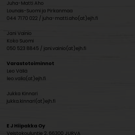
Juha-Matti Aho
Lounais-Suomi ja Pirkanmaa
044 7170 022 / juha-matti.aho(at)ejh.fi
Jani Vainio
Koko Suomi
050 523 8845 / jani.vainio(at)ejh.fi
Varastotoiminnot
Leo Väliä
leo.valia(at)ejh.fi
Jukka Kinnari
jukka.kinnari(at)ejh.fi
E J Hiipakka Oy
Veistokouluntie 2, 66300 JURVA