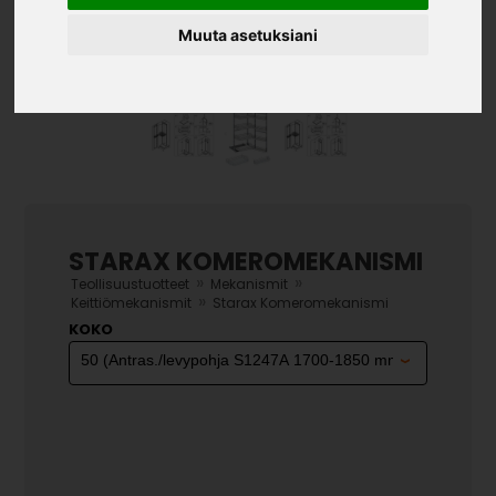
Muuta asetuksiani
STARAX KOMEROMEKANISMI
»
»
Teollisuustuotteet
Mekanismit
»
Keittiömekanismit
Starax Komeromekanismi
KOKO