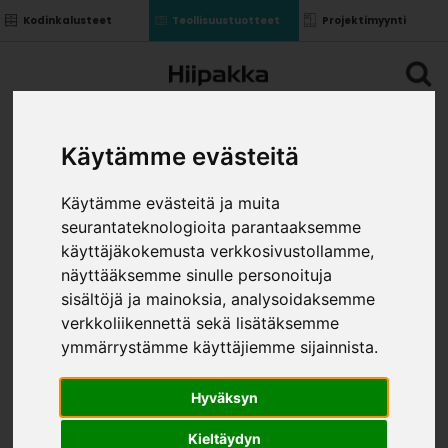
Kodinkalusteet
Teollisuustuotteet
Projektimyynti
Käytämme evästeitä
Käytämme evästeitä ja muita
seurantateknologioita parantaaksemme
käyttäjäkokemusta verkkosivustollamme,
näyttääksemme sinulle personoituja
sisältöjä ja mainoksia, analysoidaksemme
verkkoliikennettä sekä lisätäksemme
ymmärrystämme käyttäjiemme sijainnista.
Hyväksyn
Kieltäydyn