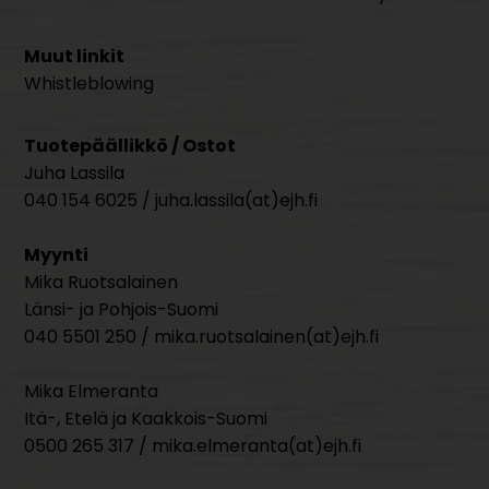
Muut linkit
Whistleblowing
Tuotepäällikkö / Ostot
Juha Lassila
040 154 6025 / juha.lassila(at)ejh.fi
Myynti
Mika Ruotsalainen
Länsi- ja Pohjois-Suomi
040 5501 250 / mika.ruotsalainen(at)ejh.fi
Mika Elmeranta
Itä-, Etelä ja Kaakkois-Suomi
0500 265 317 / mika.elmeranta(at)ejh.fi