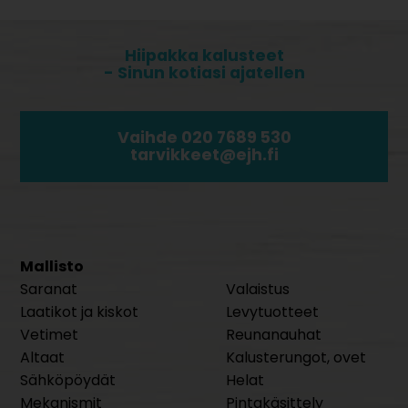
Hiipakka kalusteet
- Sinun kotiasi ajatellen
Vaihde 020 7689 530
tarvikkeet@ejh.fi
Mallisto
Saranat
Valaistus
Laatikot ja kiskot
Levytuotteet
Vetimet
Reunanauhat
Altaat
Kalusterungot, ovet
Sähköpöydät
Helat
Mekanismit
Pintakäsittely