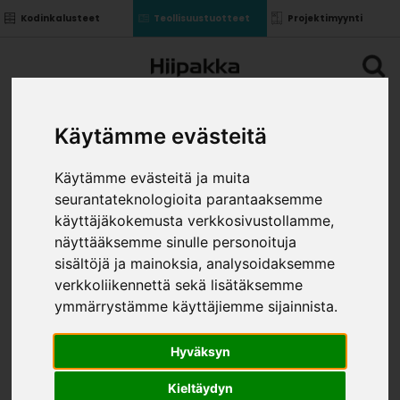
Kodinkalusteet
Teollisuustuotteet
Projektimyynti
Käytämme evästeitä
Käytämme evästeitä ja muita
seurantateknologioita parantaaksemme
käyttäjäkokemusta verkkosivustollamme,
näyttääksemme sinulle personoituja
sisältöjä ja mainoksia, analysoidaksemme
verkkoliikennettä sekä lisätäksemme
ymmärrystämme käyttäjiemme sijainnista.
Hyväksyn
Kieltäydyn