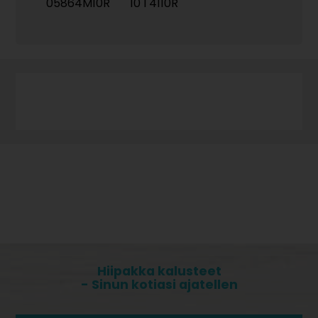
05864M10R
10 l 4110R
Hiipakka kalusteet
- Sinun kotiasi ajatellen