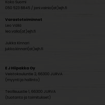
Koko Suomi
050 523 8845 / jani.vainio(at)ejh.fi
Varastotoiminnot
Leo Väliä
leo.valia(at)ejh.fi
Jukka Kinnari
jukka.kinnari(at)ejh.fi
E J Hiipakka Oy
Veistokouluntie 2, 66300 JURVA
(myynti ja hallinto)
Teollisuustie 1, 66300 JURVA
(tuotanto ja toimitukset)