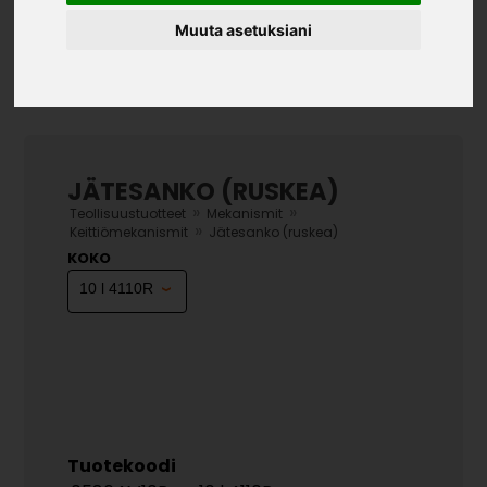
Muuta asetuksiani
JÄTESANKO (RUSKEA)
»
»
Teollisuustuotteet
Mekanismit
»
Keittiömekanismit
Jätesanko (ruskea)
KOKO
Tuotekoodi