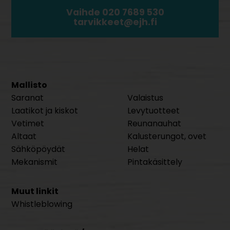
Vaihde 020 7689 530
tarvikkeet@ejh.fi
Mallisto
Saranat
Valaistus
Laatikot ja kiskot
Levytuotteet
Vetimet
Reunanauhat
Altaat
Kalusterungot, ovet
Sähköpöydät
Helat
Mekanismit
Pintakäsittely
Muut linkit
Whistleblowing