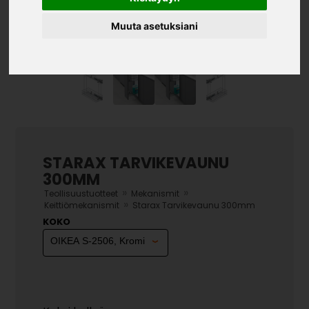
Muuta asetuksiani
STARAX TARVIKEVAUNU
300MM
»
»
Teollisuustuotteet
Mekanismit
»
Keittiömekanismit
Starax Tarvikevaunu 300mm
KOKO