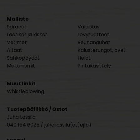
Mallisto
Saranat
Valaistus
Laatikot ja kiskot
Levytuotteet
Vetimet
Reunanauhat
Altaat
Kalusterungot, ovet
Sähköpöydät
Helat
Mekanismit
Pintakäsittely
Muut linkit
Whistleblowing
Tuotepäällikkö / Ostot
Juha Lassila
040 154 6025 / juha.lassila(at)ejh.fi