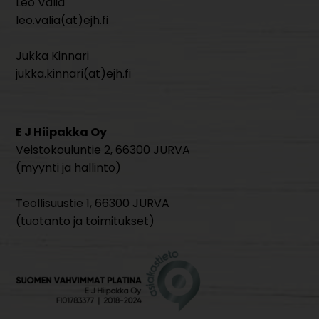
Leo Väliä
leo.valia(at)ejh.fi
Jukka Kinnari
jukka.kinnari(at)ejh.fi
E J Hiipakka Oy
Veistokouluntie 2, 66300 JURVA
(myynti ja hallinto)
Teollisuustie 1, 66300 JURVA
(tuotanto ja toimitukset)