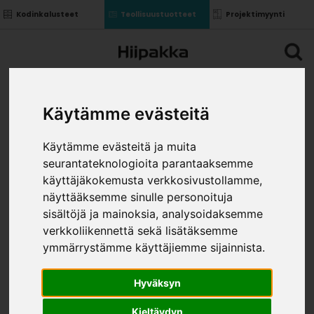
Kodinkalusteet
Teollisuustuotteet
Projektimyynti
Käytämme evästeitä
Käytämme evästeitä ja muita
seurantateknologioita parantaaksemme
käyttäjäkokemusta verkkosivustollamme,
näyttääksemme sinulle personoituja
sisältöjä ja mainoksia, analysoidaksemme
verkkoliikennettä sekä lisätäksemme
ymmärrystämme käyttäjiemme sijainnista.
Hyväksyn
Kieltäydyn