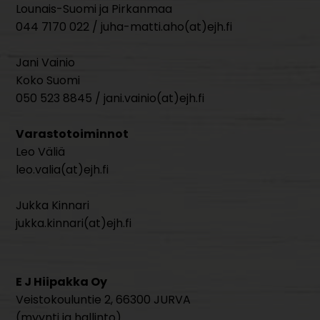
Lounais-Suomi ja Pirkanmaa
044 7170 022 / juha-matti.aho(at)ejh.fi
Jani Vainio
Koko Suomi
050 523 8845 / jani.vainio(at)ejh.fi
Varastotoiminnot
Leo Väliä
leo.valia(at)ejh.fi
Jukka Kinnari
jukka.kinnari(at)ejh.fi
E J Hiipakka Oy
Veistokouluntie 2, 66300 JURVA
(myynti ja hallinto)