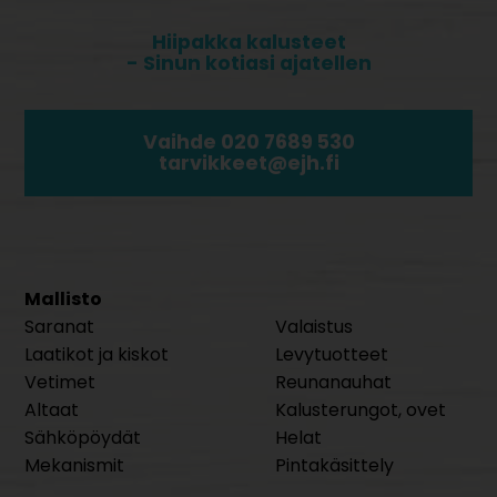
Hiipakka kalusteet
- Sinun kotiasi ajatellen
Vaihde 020 7689 530
tarvikkeet@ejh.fi
Mallisto
Saranat
Valaistus
Laatikot ja kiskot
Levytuotteet
Vetimet
Reunanauhat
Altaat
Kalusterungot, ovet
Sähköpöydät
Helat
Mekanismit
Pintakäsittely