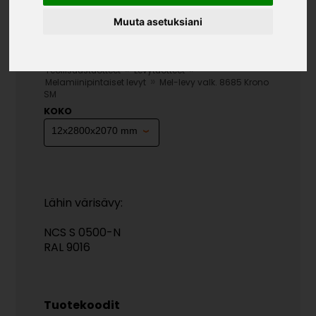
Muuta asetuksiani
MEL-LEVY VALK. 8685
KRONO SM
»
»
Teollisuustuotteet
Levytuotteet
»
Melamiinipintaiset levyt
Mel-levy valk. 8685 Krono
SM
KOKO
Lähin värisävy:
NCS S 0500-N
RAL 9016
Tuotekoodit