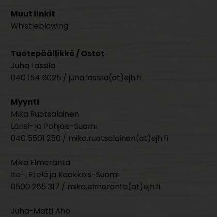
Muut linkit
Whistleblowing
Tuotepäällikkö / Ostot
Juha Lassila
040 154 6025 / juha.lassila(at)ejh.fi
Myynti
Mika Ruotsalainen
Länsi- ja Pohjois-Suomi
040 5501 250 / mika.ruotsalainen(at)ejh.fi
Mika Elmeranta
Itä-, Etelä ja Kaakkois-Suomi
0500 265 317 / mika.elmeranta(at)ejh.fi
Juha-Matti Aho