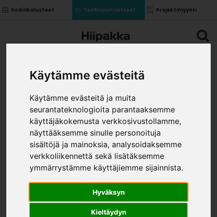
Kodinkalusteet
Teollisuustuotteet
Projektimyynti
Käytämme evästeitä
Käytämme evästeitä ja muita
seurantateknologioita parantaaksemme
käyttäjäkokemusta verkkosivustollamme,
näyttääksemme sinulle personoituja
sisältöjä ja mainoksia, analysoidaksemme
verkkoliikennettä sekä lisätäksemme
ymmärrystämme käyttäjiemme sijainnista.
Hyväksyn
Kieltäydyn