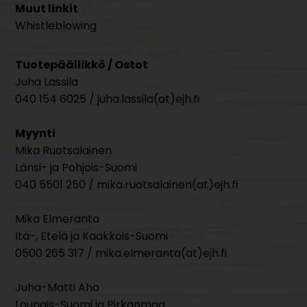
Muut linkit
Whistleblowing
Tuotepäällikkö / Ostot
Juha Lassila
040 154 6025 / juha.lassila(at)ejh.fi
Myynti
Mika Ruotsalainen
Länsi- ja Pohjois-Suomi
040 5501 250 / mika.ruotsalainen(at)ejh.fi
Mika Elmeranta
Itä-, Etelä ja Kaakkois-Suomi
0500 265 317 / mika.elmeranta(at)ejh.fi
Juha-Matti Aho
Lounais-Suomi ja Pirkanmaa