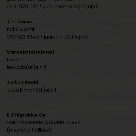
044 7170 022 / juha-matti.aho(at)ejh.fi
Jani Vainio
Koko Suomi
050 523 8845 / jani.vainio(at)ejh.fi
Varastotoiminnot
Leo Väliä
leo.valia(at)ejh.fi
Jukka Kinnari
jukka.kinnari(at)ejh.fi
E J Hiipakka Oy
Veistokouluntie 2, 66300 JURVA
(myynti ja hallinto)