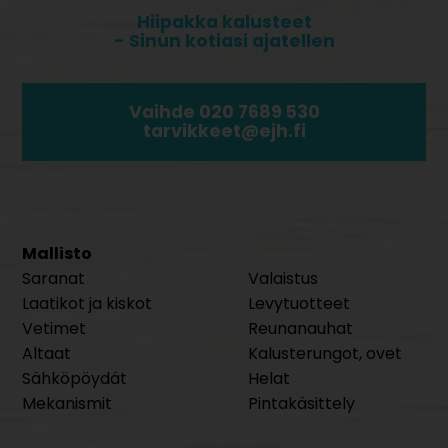
Hiipakka kalusteet
- Sinun kotiasi ajatellen
Vaihde 020 7689 530
tarvikkeet@ejh.fi
Mallisto
Saranat
Valaistus
Laatikot ja kiskot
Levytuotteet
Vetimet
Reunanauhat
Altaat
Kalusterungot, ovet
Sähköpöydät
Helat
Mekanismit
Pintakäsittely