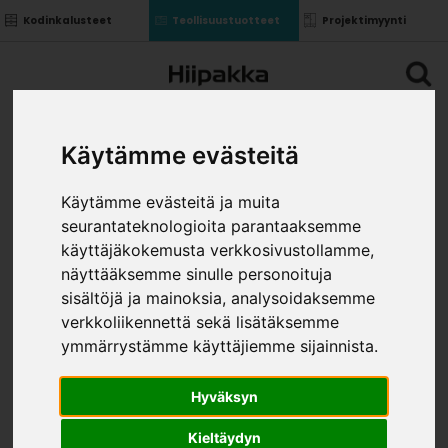
Kodinkalusteet
Teollisuustuotteet
Projektimyynti
Käytämme evästeitä
Käytämme evästeitä ja muita
seurantateknologioita parantaaksemme
käyttäjäkokemusta verkkosivustollamme,
näyttääksemme sinulle personoituja
sisältöjä ja mainoksia, analysoidaksemme
verkkoliikennettä sekä lisätäksemme
ymmärrystämme käyttäjiemme sijainnista.
Hyväksyn
Kieltäydyn