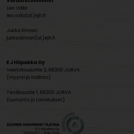
Varastotoiminnot
Leo Väliä
leo.valia(at)ejh.fi
Jukka Kinnari
jukka.kinnari(at)ejh.fi
E J Hiipakka Oy
Veistokouluntie 2, 66300 JURVA
(myynti ja hallinto)
Teollisuustie 1, 66300 JURVA
(tuotanto ja toimitukset)