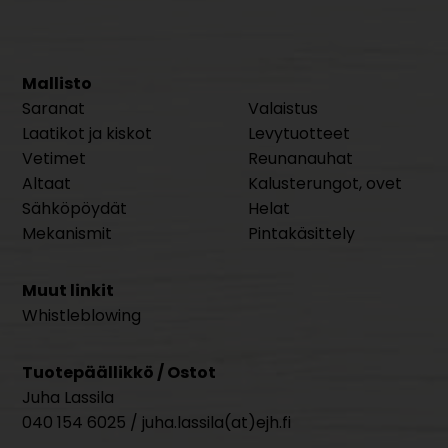
Mallisto
Saranat
Valaistus
Laatikot ja kiskot
Levytuotteet
Vetimet
Reunanauhat
Altaat
Kalusterungot, ovet
Sähköpöydät
Helat
Mekanismit
Pintakäsittely
Muut linkit
Whistleblowing
Tuotepäällikkö / Ostot
Juha Lassila
040 154 6025 / juha.lassila(at)ejh.fi