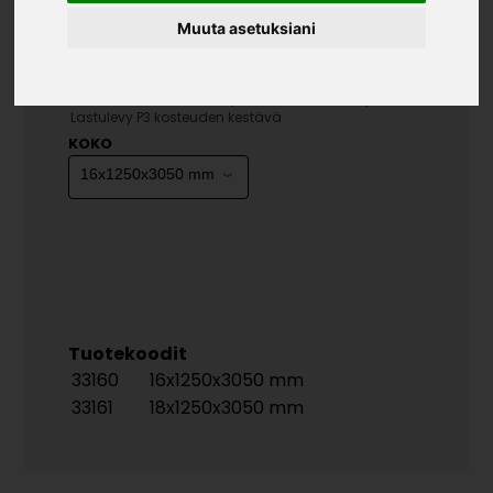
Muuta asetuksiani
LASTULEVY P3 KOSTEUDEN
KESTÄVÄ
»
»
»
Teollisuustuotteet
Levytuotteet
Lastulevyt
Lastulevy P3 kosteuden kestävä
KOKO
Tuotekoodit
33160
16x1250x3050 mm
33161
18x1250x3050 mm