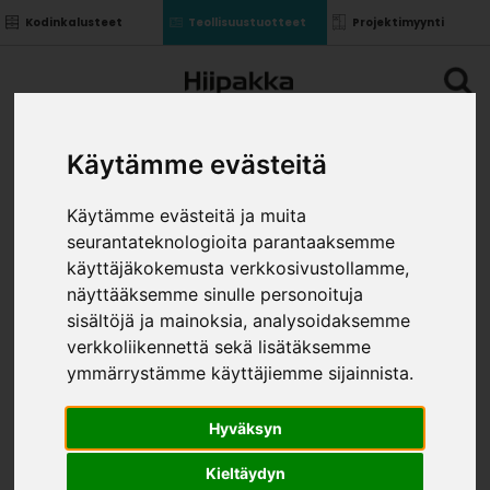
Kodinkalusteet
Teollisuustuotteet
Projektimyynti
Käytämme evästeitä
Käytämme evästeitä ja muita
seurantateknologioita parantaaksemme
käyttäjäkokemusta verkkosivustollamme,
näyttääksemme sinulle personoituja
sisältöjä ja mainoksia, analysoidaksemme
verkkoliikennettä sekä lisätäksemme
ymmärrystämme käyttäjiemme sijainnista.
Hyväksyn
Kieltäydyn