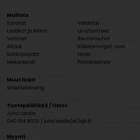
Mallisto
Saranat
Valaistus
Laatikot ja kiskot
Levytuotteet
Vetimet
Reunanauhat
Altaat
Kalusterungot, ovet
Sähköpöydät
Helat
Mekanismit
Pintakäsittely
Muut linkit
Whistleblowing
Tuotepäällikkö / Ostot
Juha Lassila
040 154 6025 / juha.lassila(at)ejh.fi
Myynti