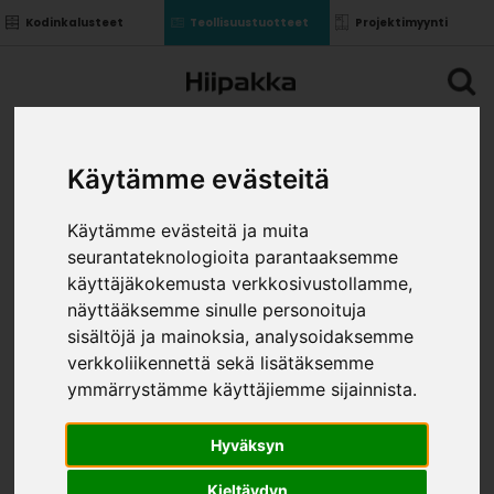
Kodinkalusteet
Teollisuustuotteet
Projektimyynti
Käytämme evästeitä
Käytämme evästeitä ja muita
seurantateknologioita parantaaksemme
käyttäjäkokemusta verkkosivustollamme,
näyttääksemme sinulle personoituja
sisältöjä ja mainoksia, analysoidaksemme
verkkoliikennettä sekä lisätäksemme
ymmärrystämme käyttäjiemme sijainnista.
Hyväksyn
VÄLITILALEVY 3182 VAALEA
Kieltäydyn