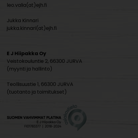
leo.valia(at)ejh.fi
Jukka Kinnari
jukka.kinnari(at)ejh.fi
E J Hiipakka Oy
Veistokouluntie 2, 66300 JURVA
(myynti ja hallinto)
Teollisuustie 1, 66300 JURVA
(tuotanto ja toimitukset)