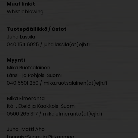
Muut linkit
Whistleblowing
Tuotepäällikkö / Ostot
Juha Lassila
040 154 6025 / juha.lassila(at)ejh.fi
Myynti
Mika Ruotsalainen
Länsi- ja Pohjois-Suomi
040 5501 250 / mika.ruotsalainen(at)ejh.fi
Mika Elmeranta
Itä-, Etelä ja Kaakkois-Suomi
0500 265 317 / mika.elmeranta(at)ejh.fi
Juha-Matti Aho
Lounais-Suomi ja Pirkanmaa