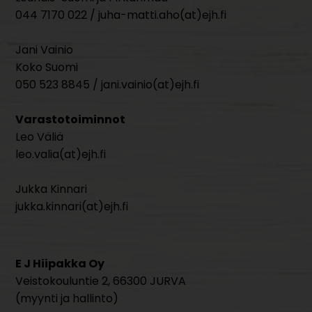
044 7170 022 / juha-matti.aho(at)ejh.fi
Jani Vainio
Koko Suomi
050 523 8845 / jani.vainio(at)ejh.fi
Varastotoiminnot
Leo Väliä
leo.valia(at)ejh.fi
Jukka Kinnari
jukka.kinnari(at)ejh.fi
E J Hiipakka Oy
Veistokouluntie 2, 66300 JURVA
(myynti ja hallinto)