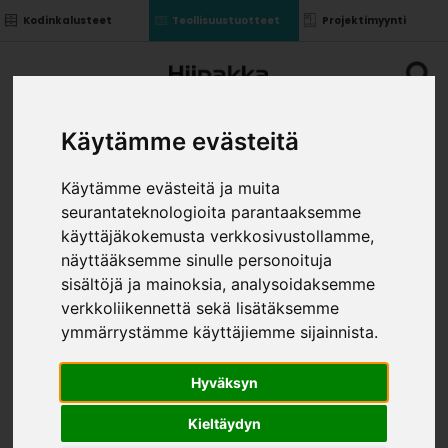
Kodinkalusteet
Teollisuustuotteet
Projektimyynti
Käytämme evästeitä
Käytämme evästeitä ja muita
seurantateknologioita parantaaksemme
LAMINAATTITASO TUMMA
käyttäjäkokemusta verkkosivustollamme,
MARMORI K026 SU
näyttääksemme sinulle personoituja
»
»
sisältöjä ja mainoksia, analysoidaksemme
Teollisuustuotteet
Levytuotteet
Laminaattitasot
»
Laminaattitaso Tumma Marmori K026 SU
verkkoliikennettä sekä lisätäksemme
KOKO
ymmärrystämme käyttäjiemme sijainnista.
Hyväksyn
Kieltäydyn