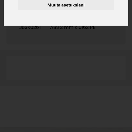
Muuta asetuksiani
Tuotekoodi
38SK026T
ABS 2 mm K 0162 PE