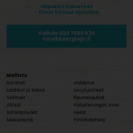
Hiipakka kalusteet
- Sinun kotiasi ajatellen
Vaihde 020 7689 530
tarvikkeet@ejh.fi
Mallisto
Saranat
Valaistus
Laatikot ja kiskot
Levytuotteet
Vetimet
Reunanauhat
Altaat
Kalusterungot, ovet
Sähköpöydät
Helat
Mekanismit
Pintakäsittely