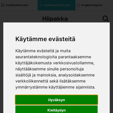
Kodinkalusteet
Teollisuustuotteet
Projektimyynti
Käytämme evästeitä
Käytämme evästeitä ja muita
seurantateknologioita parantaaksemme
käyttäjäkokemusta verkkosivustollamme,
näyttääksemme sinulle personoituja
sisältöjä ja mainoksia, analysoidaksemme
verkkoliikennettä sekä lisätäksemme
ymmärrystämme käyttäjiemme sijainnista.
Hyväksyn
Kieltäydyn