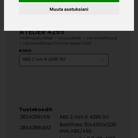
Muuta asetuksiani
LAMINAATTITASO TUMMA
ATELIER 4299
»
»
Teollisuustuotteet
Levytuotteet
Laminaattitasot
»
Laminaattitaso Tumma Atelier 4299
KOKO
Tuotekoodit
38S4299VEN
ABS 2 mm K 4299 SU
Baaritaso 30x4100x1200
38S4299UE12
mm ABS/ABS