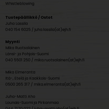
Whistleblowing
Tuotepäällikkö / Ostot
Juha Lassila
040 154 6025 / juha.lassila(at)ejh.fi
Myynti
Mika Ruotsalainen
Länsi- ja Pohjois-Suomi
040 5501 250 / mika.ruotsalainen(at)ejh.fi
Mika Elmeranta
Itä-, Etelä ja Kaakkois-Suomi
0500 265 317 / mika.elmeranta(at)ejh.fi
Juha-Matti Aho
Lounais-Suomi ja Pirkanmaa
044 7170 022 / juha-matti.aho(at)ejh.fi