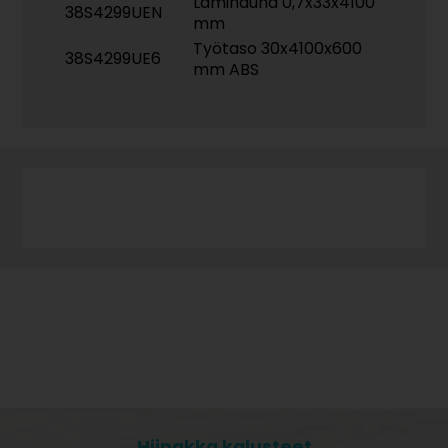
Laminauha 0,7x33x4100
38S4299UEN
mm
Työtaso 30x4100x600
38S4299UE6
mm ABS
Hiipakka kalusteet