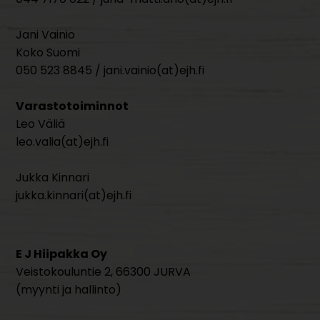
Jani Vainio
Koko Suomi
050 523 8845 / jani.vainio(at)ejh.fi
Varastotoiminnot
Leo Väliä
leo.valia(at)ejh.fi
Jukka Kinnari
jukka.kinnari(at)ejh.fi
E J Hiipakka Oy
Veistokouluntie 2, 66300 JURVA
(myynti ja hallinto)