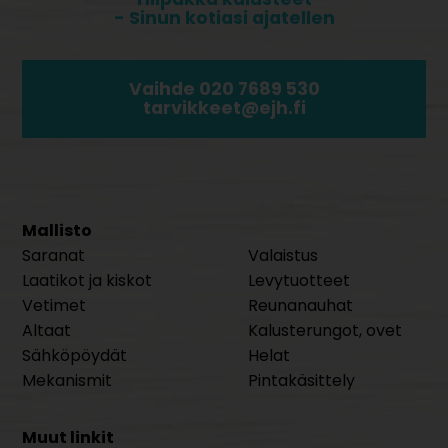
- Sinun kotiasi ajatellen
Vaihde 020 7689 530
tarvikkeet@ejh.fi
Mallisto
Saranat
Valaistus
Laatikot ja kiskot
Levytuotteet
Vetimet
Reunanauhat
Altaat
Kalusterungot, ovet
Sähköpöydät
Helat
Mekanismit
Pintakäsittely
Muut linkit