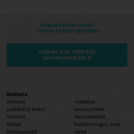
Hiipakka kalusteet
- Sinun kotiasi ajatellen
Vaihde 020 7689 530
tarvikkeet@ejh.fi
Mallisto
Saranat
Valaistus
Laatikot ja kiskot
Levytuotteet
Vetimet
Reunanauhat
Altaat
Kalusterungot, ovet
Sähköpöydät
Helat