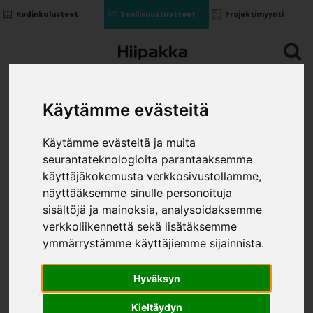
Kodinkalusteet
Teollisuustuotteet
Projektimyynti
Käytämme evästeitä
Käytämme evästeitä ja muita
seurantateknologioita parantaaksemme
käyttäjäkokemusta verkkosivustollamme,
näyttääksemme sinulle personoituja
sisältöjä ja mainoksia, analysoidaksemme
verkkoliikennettä sekä lisätäksemme
ymmärrystämme käyttäjiemme sijainnista.
Hyväksyn
Kieltäydyn