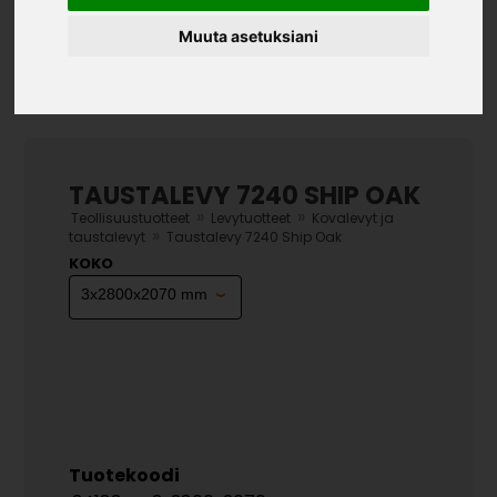
Muuta asetuksiani
TAUSTALEVY 7240 SHIP OAK
»
»
Teollisuustuotteet
Levytuotteet
Kovalevyt ja
»
taustalevyt
Taustalevy 7240 Ship Oak
KOKO
Tuotekoodi