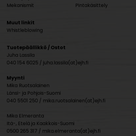
Mekanismit
Pintakäsittely
Muut linkit
Whistleblowing
Tuotepäällikkö / Ostot
Juha Lassila
040 154 6025 / juha.lassila(at)ejh.fi
Myynti
Mika Ruotsalainen
Länsi- ja Pohjois-Suomi
040 5501 250 / mika.ruotsalainen(at)ejh.fi
Mika Elmeranta
Itä-, Etelä ja Kaakkois-Suomi
0500 265 317 / mika.elmeranta(at)ejh.fi