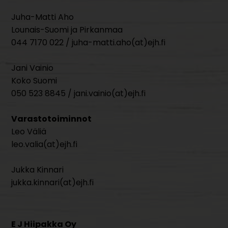
Juha-Matti Aho
Lounais-Suomi ja Pirkanmaa
044 7170 022 / juha-matti.aho(at)ejh.fi
Jani Vainio
Koko Suomi
050 523 8845 / jani.vainio(at)ejh.fi
Varastotoiminnot
Leo Väliä
leo.valia(at)ejh.fi
Jukka Kinnari
jukka.kinnari(at)ejh.fi
E J Hiipakka Oy