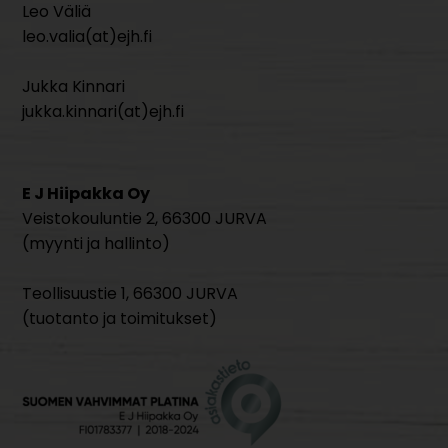
Leo Väliä
leo.valia(at)ejh.fi
Jukka Kinnari
jukka.kinnari(at)ejh.fi
E J Hiipakka Oy
Veistokouluntie 2, 66300 JURVA
(myynti ja hallinto)
Teollisuustie 1, 66300 JURVA
(tuotanto ja toimitukset)