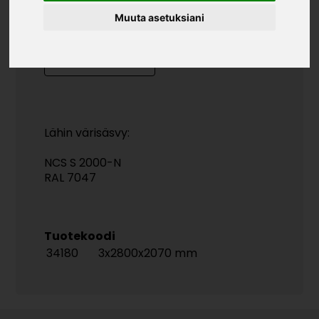
»
»
Teollisuustuotteet
Levytuotteet
Kovalevyt ja
Muuta asetuksiani
»
taustalevyt
Taustalevy 0112 harmaa
KOKO
Lähin värisäsvy:
NCS S 2000-N
RAL 7047
Tuotekoodi
34180
3x2800x2070 mm