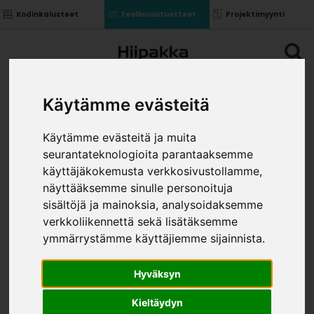
Kodinkalusteet
Teollisuustuotteet
Projektimyynti
Käytämme evästeitä
Käytämme evästeitä ja muita
seurantateknologioita parantaaksemme
käyttäjäkokemusta verkkosivustollamme,
näyttääksemme sinulle personoituja
sisältöjä ja mainoksia, analysoidaksemme
verkkoliikennettä sekä lisätäksemme
ymmärrystämme käyttäjiemme sijainnista.
Hyväksyn
Kieltäydyn
TAUSTALEVY 0112 HARMAA