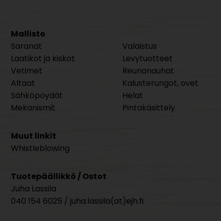
Mallisto
Saranat
Valaistus
Laatikot ja kiskot
Levytuotteet
Vetimet
Reunanauhat
Altaat
Kalusterungot, ovet
Sähköpöydät
Helat
Mekanismit
Pintakäsittely
Muut linkit
Whistleblowing
Tuotepäällikkö / Ostot
Juha Lassila
040 154 6025 / juha.lassila(at)ejh.fi