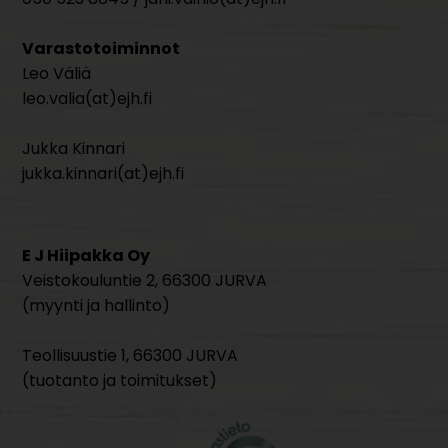
Varastotoiminnot
Leo Väliä
leo.valia(at)ejh.fi
Jukka Kinnari
jukka.kinnari(at)ejh.fi
E J Hiipakka Oy
Veistokouluntie 2, 66300 JURVA
(myynti ja hallinto)
Teollisuustie 1, 66300 JURVA
(tuotanto ja toimitukset)