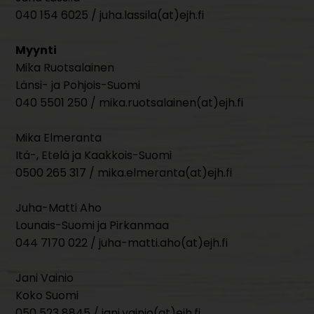
040 154 6025 / juha.lassila(at)ejh.fi
Myynti
Mika Ruotsalainen
Länsi- ja Pohjois-Suomi
040 5501 250 / mika.ruotsalainen(at)ejh.fi
Mika Elmeranta
Itä-, Etelä ja Kaakkois-Suomi
0500 265 317 / mika.elmeranta(at)ejh.fi
Juha-Matti Aho
Lounais-Suomi ja Pirkanmaa
044 7170 022 / juha-matti.aho(at)ejh.fi
Jani Vainio
Koko Suomi
050 523 8845 / jani.vainio(at)ejh.fi