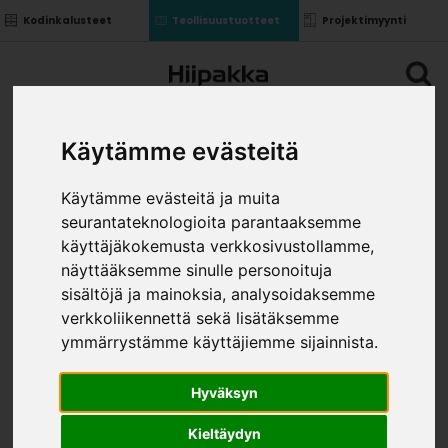
Kodinkalusteet
Teollisuustuotteet
Projektimyynti
Käytämme evästeitä
Käytämme evästeitä ja muita
seurantateknologioita parantaaksemme
käyttäjäkokemusta verkkosivustollamme,
näyttääksemme sinulle personoituja
sisältöjä ja mainoksia, analysoidaksemme
verkkoliikennettä sekä lisätäksemme
ymmärrystämme käyttäjiemme sijainnista.
Hyväksyn
Kieltäydyn