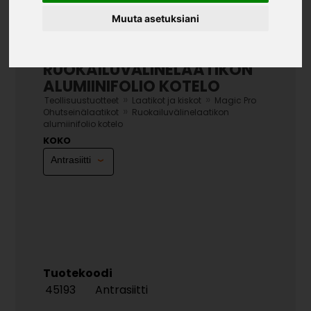
Muuta asetuksiani
RUOKAILUVÄLINELAATIKON
ALUMIINIFOLIO KOTELO
»
»
Teollisuustuotteet
Laatikot ja kiskot
Magic Pro
»
Ohutseinälaatikot
Ruokailuvälinelaatikon
alumiinifolio kotelo
KOKO
Tuotekoodi
45193
Antrasiitti