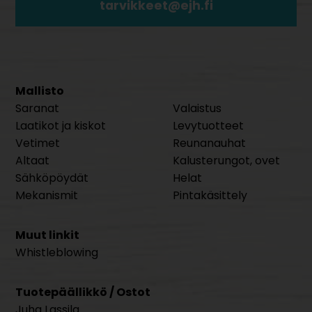
tarvikkeet@ejh.fi
Mallisto
Saranat
Valaistus
Laatikot ja kiskot
Levytuotteet
Vetimet
Reunanauhat
Altaat
Kalusterungot, ovet
Sähköpöydät
Helat
Mekanismit
Pintakäsittely
Muut linkit
Whistleblowing
Tuotepäällikkö / Ostot
Juha Lassila