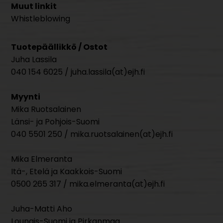
Muut linkit
Whistleblowing
Tuotepäällikkö / Ostot
Juha Lassila
040 154 6025 / juha.lassila(at)ejh.fi
Myynti
Mika Ruotsalainen
Länsi- ja Pohjois-Suomi
040 5501 250 / mika.ruotsalainen(at)ejh.fi
Mika Elmeranta
Itä-, Etelä ja Kaakkois-Suomi
0500 265 317 / mika.elmeranta(at)ejh.fi
Juha-Matti Aho
Lounais-Suomi ja Pirkanmaa