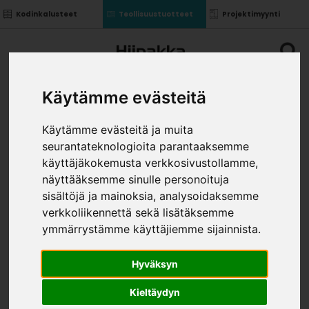
Kodinkalusteet
Teollisuustuotteet
Projektimyynti
Käytämme evästeitä
Käytämme evästeitä ja muita
seurantateknologioita parantaaksemme
POHJAMATTO 500
käyttäjäkokemusta verkkosivustollamme,
VALKOINEN
näyttääksemme sinulle personoituja
»
»
sisältöjä ja mainoksia, analysoidaksemme
Teollisuustuotteet
Laatikot ja kiskot
Magic Pro
»
Ohutseinälaatikot
Pohjamatto 500 Valkoinen
verkkoliikennettä sekä lisätäksemme
KOKO
ymmärrystämme käyttäjiemme sijainnista.
Hyväksyn
Kieltäydyn