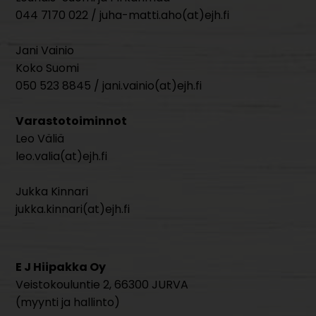
044 7170 022 / juha-matti.aho(at)ejh.fi
Jani Vainio
Koko Suomi
050 523 8845 / jani.vainio(at)ejh.fi
Varastotoiminnot
Leo Väliä
leo.valia(at)ejh.fi
Jukka Kinnari
jukka.kinnari(at)ejh.fi
E J Hiipakka Oy
Veistokouluntie 2, 66300 JURVA
(myynti ja hallinto)