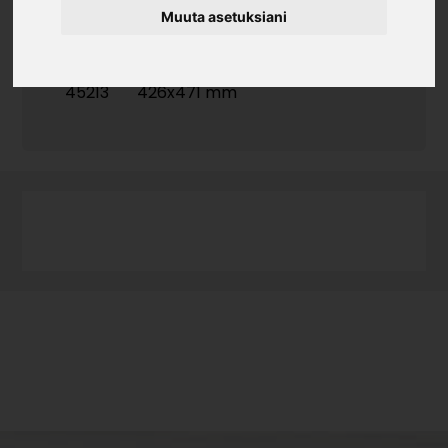
Muuta asetuksiani
Tuotekoodi
45213
426x471 mm