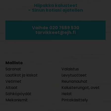
Hiipakka kalusteet
- Sinun kotiasi ajatellen
Vaihde 020 7689 530
tarvikkeet@ejh.fi
Mallisto
Saranat
Valaistus
Laatikot ja kiskot
Levytuotteet
Vetimet
Reunanauhat
Altaat
Kalusterungot, ovet
Sähköpöydät
Helat
Mekanismit
Pintakäsittely