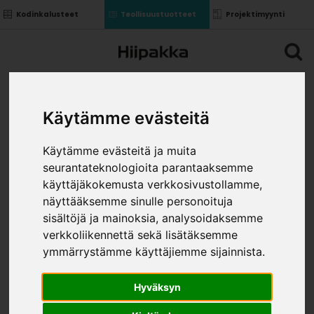
Kodinkalusteet
Teollisuustuotteet
Projektimyynti
Käytämme evästeitä
Käytämme evästeitä ja muita
seurantateknologioita parantaaksemme
käyttäjäkokemusta verkkosivustollamme,
näyttääksemme sinulle personoituja
sisältöjä ja mainoksia, analysoidaksemme
verkkoliikennettä sekä lisätäksemme
ymmärrystämme käyttäjiemme sijainnista.
Hyväksyn