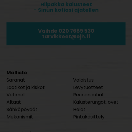
Hiipakka kalusteet
- Sinun kotiasi ajatellen
Vaihde 020 7689 530
tarvikkeet@ejh.fi
Mallisto
Saranat
Valaistus
Laatikot ja kiskot
Levytuotteet
Vetimet
Reunanauhat
Altaat
Kalusterungot, ovet
Sähköpöydät
Helat
Mekanismit
Pintakäsittely