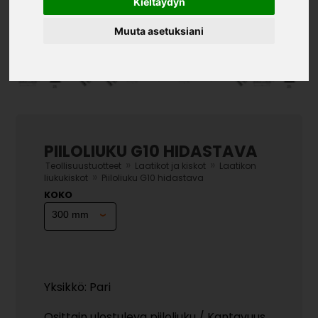
Kieltäydyn
Muuta asetuksiani
PIILOLIUKU G10 HIDASTAVA
»
»
Teollisuustuotteet
Laatikot ja kiskot
Laatikon
»
liukukiskot
Piiloliuku G10 hidastava
KOKO
Yksikkö: Pari
Osittain ulostuleva piiloliuku / Kantavuus