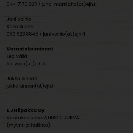
044 7170 022 / juha-matti.aho(at)ejh.fi
Jani Vainio
Koko Suomi
050 523 8845 / jani.vainio(at)ejh.fi
Varastotoiminnot
Leo Väliä
leo.valia(at)ejh.fi
Jukka Kinnari
jukka.kinnari(at)ejh.fi
E J Hiipakka Oy
Veistokouluntie 2, 66300 JURVA
(myynti ja hallinto)