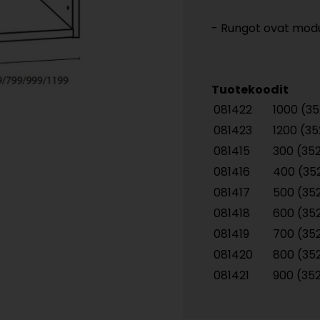
- Rungot ovat modul
Tuotekoodit
081422
1000 (3
081423
1200 (3
081415
300 (35
081416
400 (35
081417
500 (35
081418
600 (35
081419
700 (35
081420
800 (35
081421
900 (35