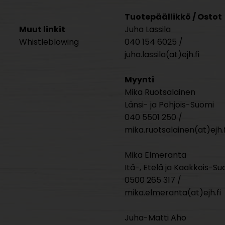
Tuotepäällikkö / Ostot
Muut linkit
Juha Lassila
Whistleblowing
040 154 6025 /
juha.lassila(at)ejh.fi
Myynti
Mika Ruotsalainen
Länsi- ja Pohjois-Suomi
040 5501 250 /
mika.ruotsalainen(at)ejh.f
Mika Elmeranta
Itä-, Etelä ja Kaakkois-Su
0500 265 317 /
mika.elmeranta(at)ejh.fi
Juha-Matti Aho