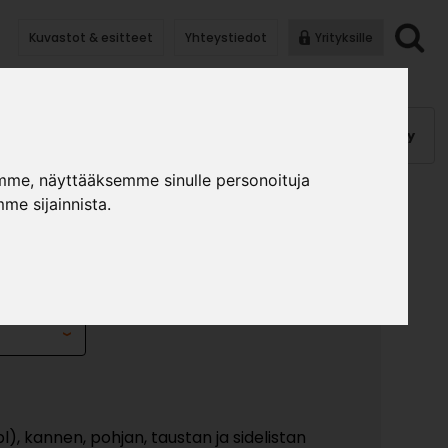
Kuvastot & esitteet
Yhteystiedot
Yrityksille
anauhat
Kalusterungot, ovet
Helat
Pintakäsittely
mme, näyttääksemme sinulle personoituja
me sijainnista.
RO 352X570
»
»
lusterungot ja ovet
Yläkaapit
Yläkomero 352x570
kpl), kannen, pohjan, taustan ja sidelistan