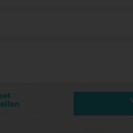
eet
tellen