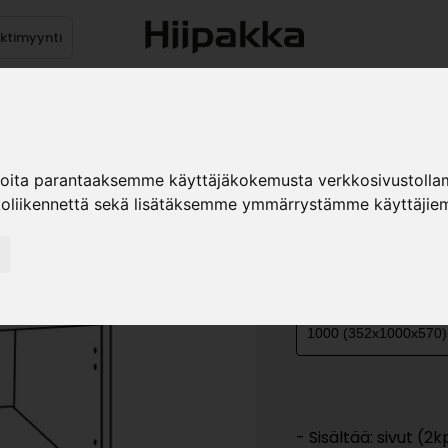
ektimyynti
stus
Sähköpöydät
Mekanismit
Levytuotteet
Reun
ioita parantaaksemme käyttäjäkokemusta verkkosivustolla
koliikennettä sekä lisätäksemme ymmärrystämme käyttäjiem
YLÄKOME
»
Teollisuustuotteet
Ka
KOKO
- Sisältää: sivut (2