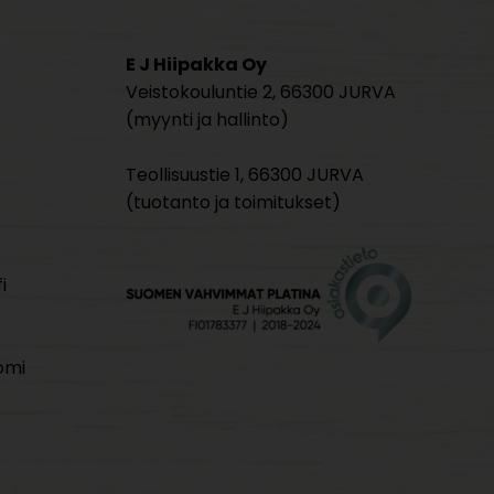
E J Hiipakka Oy
Veistokouluntie 2, 66300 JURVA
(myynti ja hallinto)
Teollisuustie 1, 66300 JURVA
(tuotanto ja toimitukset)
i
omi