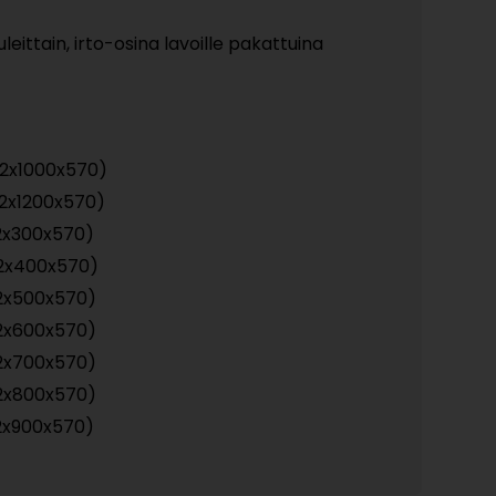
eittain, irto-osina lavoille pakattuina
52x1000x570)
52x1200x570)
2x300x570)
2x400x570)
2x500x570)
2x600x570)
2x700x570)
2x800x570)
2x900x570)