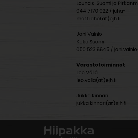
Lounais-Suomi ja Pirkan
044 7170 022 / juha-
matti.aho(at)ejh.fi
Jani Vainio
Koko Suomi
050 523 8845 / jani.vainio(
Varastotoiminnot
Leo Väliä
leo.valia(at)ejh.fi
Jukka Kinnari
jukka.kinnari(at)ejh.fi