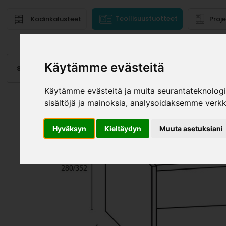
Teollisuustuotteet
Kodinkalusteet
Proj
Käytämme evästeitä
Saranat
Laatikot, kiskot
Vetimet
Altaat
Valai
Käytämme evästeitä ja muita seurantateknolog
sisältöjä ja mainoksia, analysoidaksemme verk
Hyväksyn
Kieltäydyn
Muuta asetuksiani