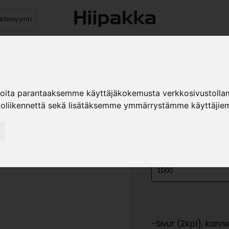
ektimyynti
stus
Sähköpöydät
Mekanismit
Levytuotteet
Reun
ioita parantaaksemme käyttäjäkokemusta verkkosivustolla
koliikennettä sekä lisätäksemme ymmärrystämme käyttäjiem
YLÄKAAPP
»
Teollisuustuotteet
Ka
KOKO
-Sivut (2kpl), kanne