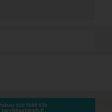
Vaihde 020 7689 530
tarvikkeet@ejh.fi