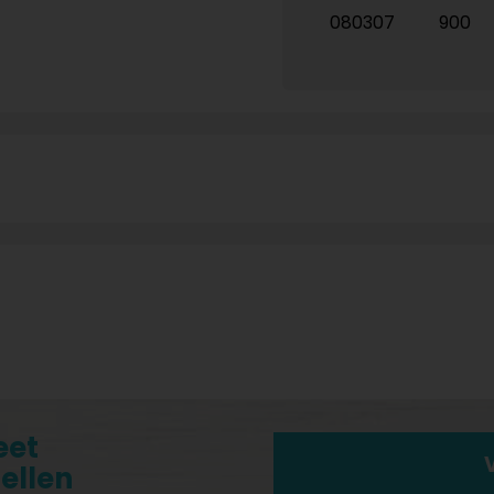
080307
900
eet
tellen