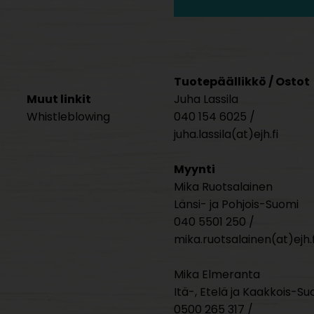
Tuotepäällikkö / Ostot
Muut linkit
Juha Lassila
Whistleblowing
040 154 6025 /
juha.lassila(at)ejh.fi
Myynti
Mika Ruotsalainen
Länsi- ja Pohjois-Suomi
040 5501 250 /
mika.ruotsalainen(at)ejh.f
Mika Elmeranta
Itä-, Etelä ja Kaakkois-Su
0500 265 317 /