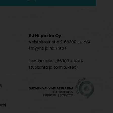
E J Hiipakka Oy
Veistokouluntie 2, 66300 JURVA
(myynti ja hallinto)
Teollisuustie 1, 66300 JURVA
(tuotanto ja toimitukset)
i
omi