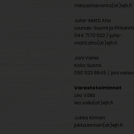
mika.elmeranta(at)ejh.fi
Juha-Matti Aho
Lounais-Suomi ja Pirkan
044 7170 022 / juha-
matti.aho(at)ejh.fi
Jani Vainio
Koko Suomi
050 523 8845 / jani.vainio(
Varastotoiminnot
Leo Väliä
leo.valia(at)ejh.fi
Jukka Kinnari
jukka.kinnari(at)ejh.fi