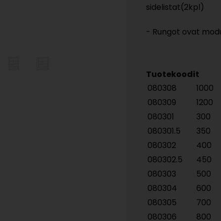
sidelistat(2kpl)
- Rungot ovat modul
Tuotekoodit
080308
1000
080309
1200
080301
300
080301.5
350
080302
400
080302.5
450
080303
500
080304
600
080305
700
080306
800