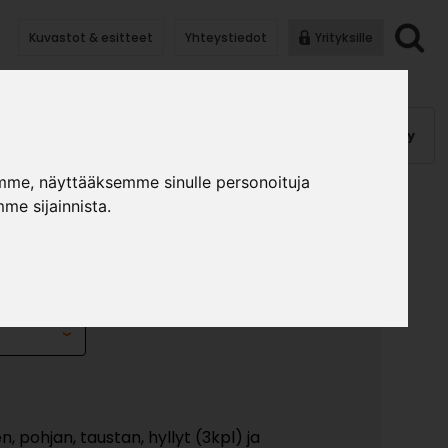
Kuvastot & esitteet
Yhteystiedot
Yrityksille
anauhat
Kalusterungot, ovet
Helat
Pintakäsittely
mme, näyttääksemme sinulle personoituja
me sijainnista.
I 990X305
»
»
lusterungot ja ovet
Yläkaapit
Yläkaappi 990x305
n, pohjan, taustan, hyllyt (3kpl) ja