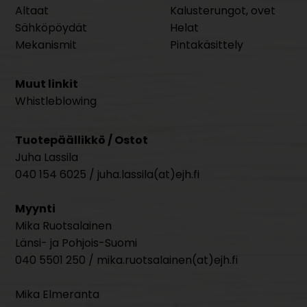
Altaat
Kalusterungot, ovet
Sähköpöydät
Helat
Mekanismit
Pintakäsittely
Muut linkit
Whistleblowing
Tuotepäällikkö / Ostot
Juha Lassila
040 154 6025 / juha.lassila(at)ejh.fi
Myynti
Mika Ruotsalainen
Länsi- ja Pohjois-Suomi
040 5501 250 / mika.ruotsalainen(at)ejh.fi
Mika Elmeranta