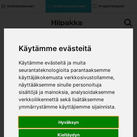
Kodinkalusteet
Teollisuustuotteet
Projektimyynti
Käytämme evästeitä
Käytämme evästeitä ja muita
seurantateknologioita parantaaksemme
käyttäjäkokemusta verkkosivustollamme,
näyttääksemme sinulle personoituja
sisältöjä ja mainoksia, analysoidaksemme
verkkoliikennettä sekä lisätäksemme
ymmärrystämme käyttäjiemme sijainnista.
Hyväksyn
Kieltäydyn