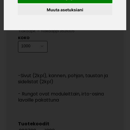
Muuta asetuksiani
YLÄKAAPPI 352X305
»
»
Teollisuustuotteet
Kalusterungot ja ovet
»
Yläkaapit
Yläkaappi 352x305
KOKO
-Sivut (2kpl), kannen, pohjan, taustan ja
sidelistat (2kpl)
- Rungot ovat moduleittain, irto-osina
lavoille pakattuna
Tuotekoodit