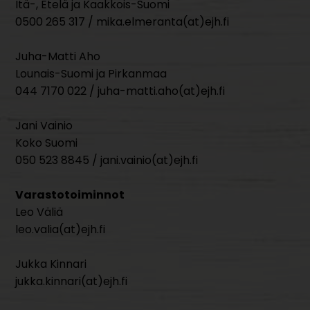
Itä-, Etelä ja Kaakkois-Suomi
0500 265 317 / mika.elmeranta(at)ejh.fi
Juha-Matti Aho
Lounais-Suomi ja Pirkanmaa
044 7170 022 / juha-matti.aho(at)ejh.fi
Jani Vainio
Koko Suomi
050 523 8845 / jani.vainio(at)ejh.fi
Varastotoiminnot
Leo Väliä
leo.valia(at)ejh.fi
Jukka Kinnari
jukka.kinnari(at)ejh.fi