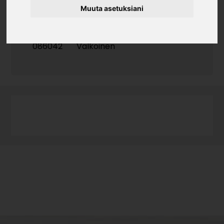
Muuta asetuksiani
Tuotekoodi
086042
Valkoinen