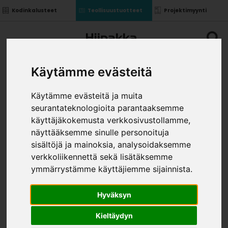
Kodinkalusteet
Teollisuustuotteet
Projektimyynti
Käytämme evästeitä
Käytämme evästeitä ja muita
seurantateknologioita parantaaksemme
SISÄYLÄKULMAKAAPPI
käyttäjäkokemusta verkkosivustollamme,
KANNET+ HYLLYT
näyttääksemme sinulle personoituja
»
»
sisältöjä ja mainoksia, analysoidaksemme
Teollisuustuotteet
Kalusterungot ja ovet
»
Yläkaapit
Sisäyläkulmakaappi kannet+ hyllyt
verkkoliikennettä sekä lisätäksemme
VÄRI
ymmärrystämme käyttäjiemme sijainnista.
Hyväksyn
Kieltäydyn