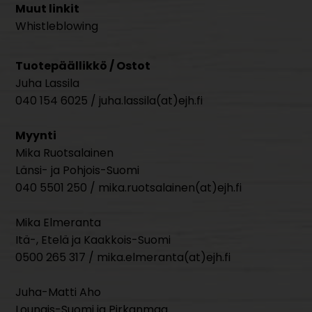
Muut linkit
Whistleblowing
Tuotepäällikkö / Ostot
Juha Lassila
040 154 6025 / juha.lassila(at)ejh.fi
Myynti
Mika Ruotsalainen
Länsi- ja Pohjois-Suomi
040 5501 250 / mika.ruotsalainen(at)ejh.fi
Mika Elmeranta
Itä-, Etelä ja Kaakkois-Suomi
0500 265 317 / mika.elmeranta(at)ejh.fi
Juha-Matti Aho
Lounais-Suomi ja Pirkanmaa