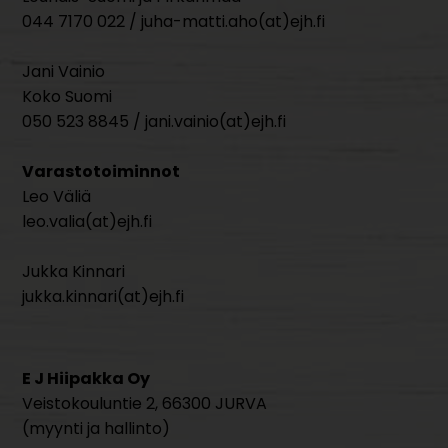
044 7170 022 / juha-matti.aho(at)ejh.fi
Jani Vainio
Koko Suomi
050 523 8845 / jani.vainio(at)ejh.fi
Varastotoiminnot
Leo Väliä
leo.valia(at)ejh.fi
Jukka Kinnari
jukka.kinnari(at)ejh.fi
E J Hiipakka Oy
Veistokouluntie 2, 66300 JURVA
(myynti ja hallinto)