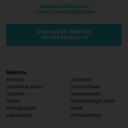
Hiipakka kalusteet
- Sinun kotiasi ajatellen
Vaihde 020 7689 530
tarvikkeet@ejh.fi
Mallisto
Saranat
Valaistus
Laatikot ja kiskot
Levytuotteet
Vetimet
Reunanauhat
Altaat
Kalusterungot, ovet
Sähköpöydät
Helat
Mekanismit
Pintakäsittely