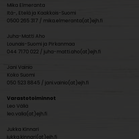
Mika Elmeranta
Itä-, Etelä ja Kaakkois-Suomi
0500 265 317 / mika.elmeranta(at)ejh.fi
Juha-Matti Aho
Lounais-Suomi ja Pirkanmaa
044 7170 022 / juha-matti.aho(at)ejh.fi
Jani Vainio
Koko Suomi
050 523 8845 / jani.vainio(at)ejh.fi
Varastotoiminnot
Leo Väliä
leo.valia(at)ejh.fi
Jukka Kinnari
jukka.kinnari(at)ejh.fi