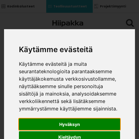
Kodinkalusteet
Teollisuustuotteet
Projektimyynti
Käytämme evästeitä
Käytämme evästeitä ja muita
seurantateknologioita parantaaksemme
käyttäjäkokemusta verkkosivustollamme,
näyttääksemme sinulle personoituja
sisältöjä ja mainoksia, analysoidaksemme
verkkoliikennettä sekä lisätäksemme
ymmärrystämme käyttäjiemme sijainnista.
Hyväksyn
Kieltäydyn