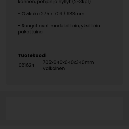
kannen, pohjan ja hyllyt (2-3kpl)
- Ovikoko 275 x 703 / 988mm
- Rungot ovat moduleittain, yksittäin
pakattuina
Tuotekoodi
705x640x640x340mm
081624
Valkoinen