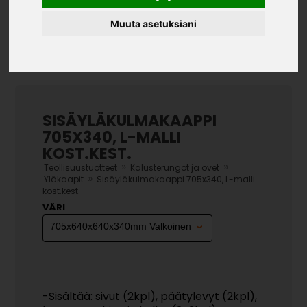
Muuta asetuksiani
SISÄYLÄKULMAKAAPPI
705X340, L-MALLI
KOST.KEST.
»
»
Teollisuustuotteet
Kalusterungot ja ovet
»
Yläkaapit
Sisäyläkulmakaappi 705x340, L-malli
kost.kest.
VÄRI
-Sisältää: sivut (2kpl), päätylevyt (2kpl),