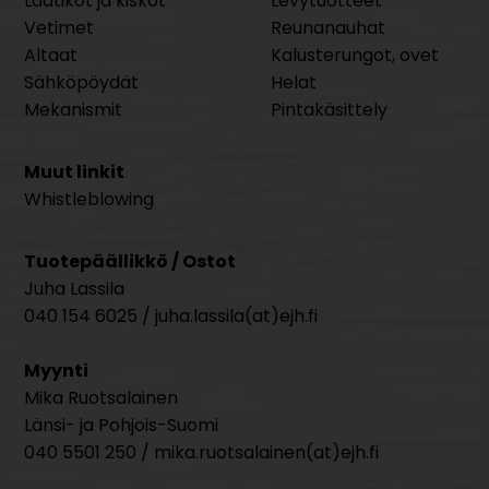
Laatikot ja kiskot
Levytuotteet
Vetimet
Reunanauhat
Altaat
Kalusterungot, ovet
Sähköpöydät
Helat
Mekanismit
Pintakäsittely
Muut linkit
Whistleblowing
Tuotepäällikkö / Ostot
Juha Lassila
040 154 6025 / juha.lassila(at)ejh.fi
Myynti
Mika Ruotsalainen
Länsi- ja Pohjois-Suomi
040 5501 250 / mika.ruotsalainen(at)ejh.fi