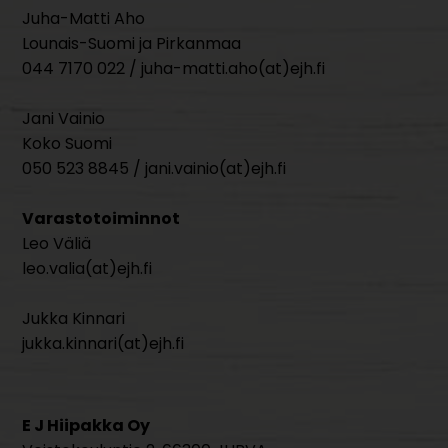
Juha-Matti Aho
Lounais-Suomi ja Pirkanmaa
044 7170 022 / juha-matti.aho(at)ejh.fi
Jani Vainio
Koko Suomi
050 523 8845 / jani.vainio(at)ejh.fi
Varastotoiminnot
Leo Väliä
leo.valia(at)ejh.fi
Jukka Kinnari
jukka.kinnari(at)ejh.fi
E J Hiipakka Oy