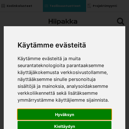
Kodinkalusteet
Teollisuustuotteet
Projektimyynti
Käytämme evästeitä
Käytämme evästeitä ja muita
seurantateknologioita parantaaksemme
käyttäjäkokemusta verkkosivustollamme,
näyttääksemme sinulle personoituja
sisältöjä ja mainoksia, analysoidaksemme
verkkoliikennettä sekä lisätäksemme
ymmärrystämme käyttäjiemme sijainnista.
Hyväksyn
Kieltäydyn