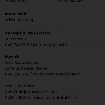
Mekanismit
Pintakäsittely
Muut linkit
Whistleblowing
Tuotepäällikkö / Ostot
Juha Lassila
040 154 6025 / juha.lassila(at)ejh.fi
Myynti
Mika Ruotsalainen
Länsi- ja Pohjois-Suomi
040 5501 250 / mika.ruotsalainen(at)ejh.fi
Mika Elmeranta
Itä-, Etelä ja Kaakkois-Suomi
0500 265 317 / mika.elmeranta(at)ejh.fi