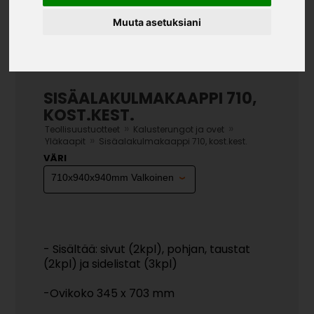
Muuta asetuksiani
SISÄALAKULMAKAAPPI 710,
KOST.KEST.
»
»
Teollisuustuotteet
Kalusterungot ja ovet
»
Yläkaapit
Sisäalakulmakaappi 710, kost.kest.
VÄRI
- Sisältää: sivut (2kpl), pohjan, taustat
(2kpl) ja sidelistat (3kpl)
-Ovikoko 345 x 703 mm