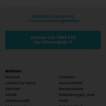
Hiipakka kalusteet
- Sinun kotiasi ajatellen
Vaihde 020 7689 530
tarvikkeet@ejh.fi
Mallisto
Saranat
Valaistus
Laatikot ja kiskot
Levytuotteet
Vetimet
Reunanauhat
Altaat
Kalusterungot, ovet
Sähköpöydät
Helat