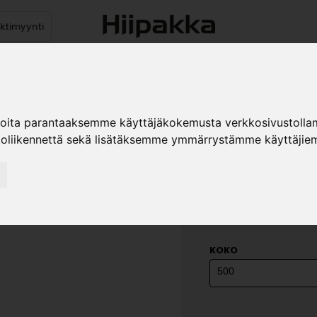
ektimyynti
stus
Sähköpöydät
Mekanismit
Levytuotteet
Reun
ioita parantaaksemme käyttäjäkokemusta verkkosivustolla
koliikennettä sekä lisätäksemme ymmärrystämme käyttäjiem
MIKROKAA
KOST.KES
»
Teollisuustuotteet
Ka
990x340 kost.kest.
KOKO