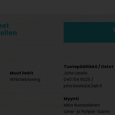
eet
tellen
Tuotepäällikkö / Ostot
Muut linkit
Juha Lassila
Whistleblowing
040 154 6025 /
juha.lassila(at)ejh.fi
Myynti
Mika Ruotsalainen
Länsi- ja Pohjois-Suomi