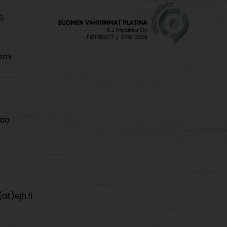
i
omi
maa
at)ejh.fi