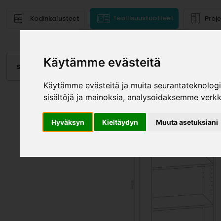
Teollisuustuotteet
Kodinkalusteet
Proj
Käytämme evästeitä
Saranat
Laatikot, kiskot
Vetimet
Altaat
Valai
Käytämme evästeitä ja muita seurantateknolog
sisältöjä ja mainoksia, analysoidaksemme verk
Hyväksyn
Kieltäydyn
Muuta asetuksiani