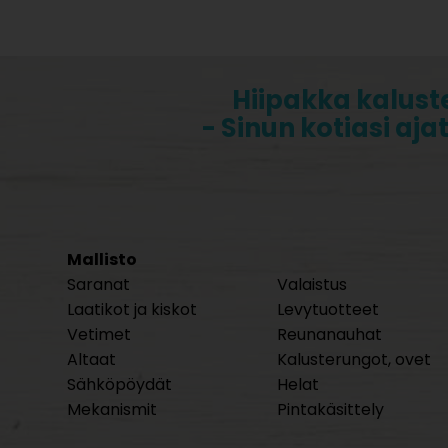
Hiipakka kalust
- Sinun kotiasi aja
Mallisto
Saranat
Valaistus
Laatikot ja kiskot
Levytuotteet
Vetimet
Reunanauhat
Altaat
Kalusterungot, ovet
Sähköpöydät
Helat
Mekanismit
Pintakäsittely