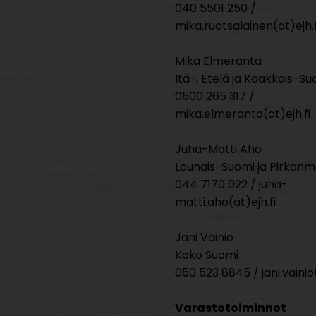
040 5501 250 /
mika.ruotsalainen(at)ejh.f
Mika Elmeranta
Itä-, Etelä ja Kaakkois-Su
0500 265 317 /
mika.elmeranta(at)ejh.fi
Juha-Matti Aho
Lounais-Suomi ja Pirkan
044 7170 022 / juha-
matti.aho(at)ejh.fi
Jani Vainio
Koko Suomi
050 523 8845 / jani.vainio(
Varastotoiminnot