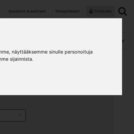
Kuvastot & esitteet
Yhteystiedot
Yrityksille
anauhat
Kalusterungot, ovet
Helat
Pintakäsittely
mme, näyttääksemme sinulle personoituja
me sijainnista.
PPI 990X340
T.
»
»
lusterungot ja ovet
Yläkaapit
Mikrokaappi