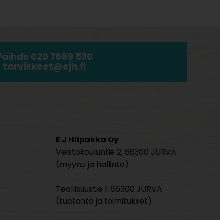
Vaihde 020 7689 530
tarvikkeet@ejh.fi
E J Hiipakka Oy
Veistokouluntie 2, 66300 JURVA
(myynti ja hallinto)
Teollisuustie 1, 66300 JURVA
(tuotanto ja toimitukset)