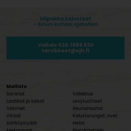
Hiipakka kalusteet
- Sinun kotiasi ajatellen
Vaihde 020 7689 530
tarvikkeet@ejh.fi
Mallisto
Saranat
Valaistus
Laatikot ja kiskot
Levytuotteet
Vetimet
Reunanauhat
Altaat
Kalusterungot, ovet
Sähköpöydät
Helat
Mekanismit
Pintakäsittely