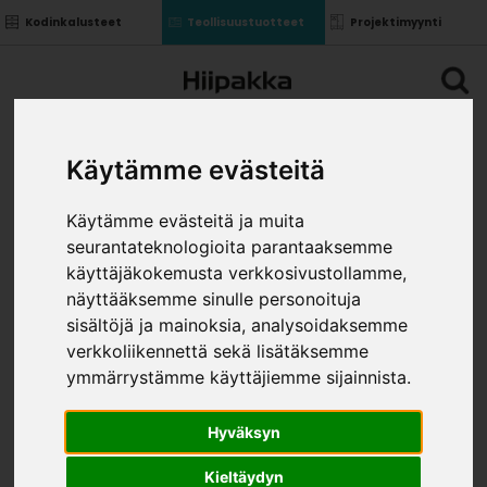
Kodinkalusteet
Teollisuustuotteet
Projektimyynti
Käytämme evästeitä
Käytämme evästeitä ja muita
seurantateknologioita parantaaksemme
käyttäjäkokemusta verkkosivustollamme,
näyttääksemme sinulle personoituja
sisältöjä ja mainoksia, analysoidaksemme
verkkoliikennettä sekä lisätäksemme
ymmärrystämme käyttäjiemme sijainnista.
Hyväksyn
Kieltäydyn