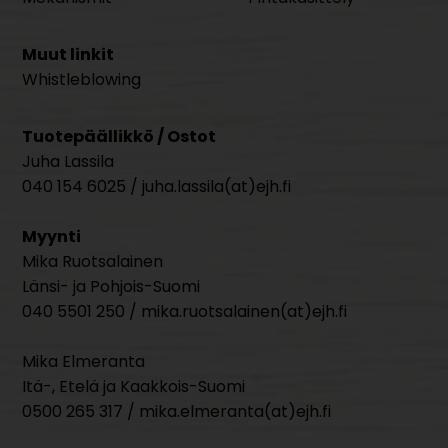
Muut linkit
Whistleblowing
Tuotepäällikkö / Ostot
Juha Lassila
040 154 6025 / juha.lassila(at)ejh.fi
Myynti
Mika Ruotsalainen
Länsi- ja Pohjois-Suomi
040 5501 250 / mika.ruotsalainen(at)ejh.fi
Mika Elmeranta
Itä-, Etelä ja Kaakkois-Suomi
0500 265 317 / mika.elmeranta(at)ejh.fi