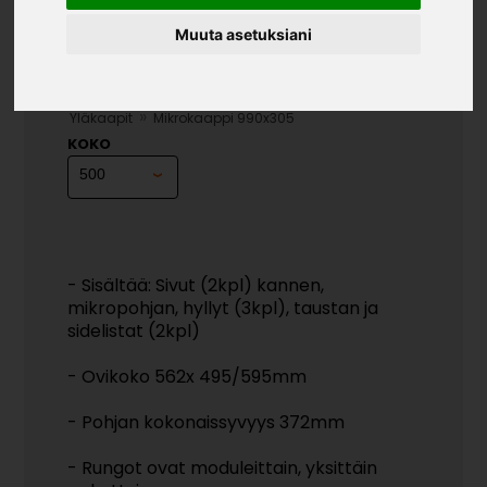
Muuta asetuksiani
MIKROKAAPPI 990X305
»
»
Teollisuustuotteet
Kalusterungot ja ovet
»
Yläkaapit
Mikrokaappi 990x305
KOKO
- Sisältää: Sivut (2kpl) kannen,
mikropohjan, hyllyt (3kpl), taustan ja
sidelistat (2kpl)
- Ovikoko 562x 495/595mm
- Pohjan kokonaissyvyys 372mm
- Rungot ovat moduleittain, yksittäin