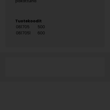
pakattuina
Tuotekoodit
081705
500
0817051
600