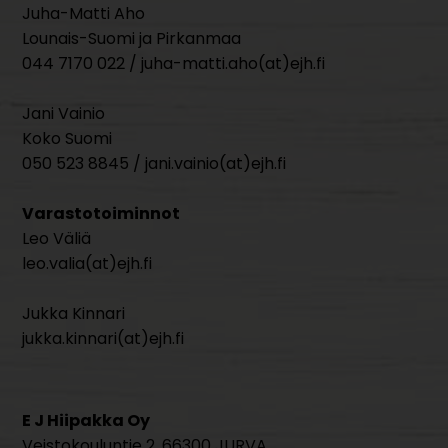
Juha-Matti Aho
Lounais-Suomi ja Pirkanmaa
044 7170 022 / juha-matti.aho(at)ejh.fi
Jani Vainio
Koko Suomi
050 523 8845 / jani.vainio(at)ejh.fi
Varastotoiminnot
Leo Väliä
leo.valia(at)ejh.fi
Jukka Kinnari
jukka.kinnari(at)ejh.fi
E J Hiipakka Oy
Veistokouluntie 2, 66300 JURVA