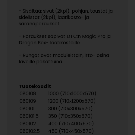
- Sisältää: sivut (2kpl), pohjan, taustat ja
sidelistat (2kpl), laatikosto- ja
saranaporaukset
- Poraukset sopivat DTC:n Magic Pro ja
Dragon Box- laatikostoille
- Rungot ovat moduleittain, irto- osina
lavoille pakattuina
Tuotekoodit
080108
1000 (710x1000x570)
080109
1200 (710x1200x570)
080101
300 (710x300x570)
080101.5
350 (710x350x570)
080102
400 (710x400x570)
080102.5
450 (710x450x570)