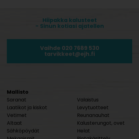
Hiipakka kalusteet
- Sinun kotiasi ajatellen
Vaihde 020 7689 530
tarvikkeet@ejh.fi
Mallisto
Saranat
Valaistus
Laatikot ja kiskot
Levytuotteet
Vetimet
Reunanauhat
Altaat
Kalusterungot, ovet
Sähköpöydät
Helat
Mekanismit
Pintakäsittely