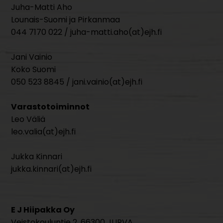
Juha-Matti Aho
Lounais-Suomi ja Pirkanmaa
044 7170 022 / juha-matti.aho(at)ejh.fi
Jani Vainio
Koko Suomi
050 523 8845 / jani.vainio(at)ejh.fi
Varastotoiminnot
Leo Väliä
leo.valia(at)ejh.fi
Jukka Kinnari
jukka.kinnari(at)ejh.fi
E J Hiipakka Oy
Veistokouluntie 2, 66300 JURVA