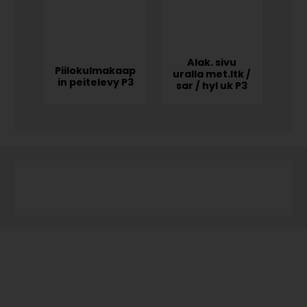
Alak. sivu
Piilokulmakaap
uralla met.ltk /
in peitelevy P3
sar / hyl uk P3