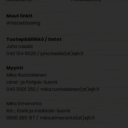
Muut linkit
Whistleblowing
Tuotepäällikkö / Ostot
Juha Lassila
040 154 6025 / juha.lassila(at)ejh.fi
Myynti
Mika Ruotsalainen
Länsi- ja Pohjois-Suomi
040 5501 250 / mika.ruotsalainen(at)ejh.fi
Mika Elmeranta
Itä-, Etelä ja Kaakkois-Suomi
0500 265 317 / mika.elmeranta(at)ejh.fi