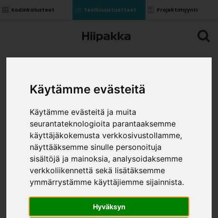
Kodinkalusteet
Teollisuustuotteet
Projektimyynti
Käytämme evästeitä
Käytämme evästeitä ja muita
seurantateknologioita parantaaksemme
käyttäjäkokemusta verkkosivustollamme,
näyttääksemme sinulle personoituja
sisältöjä ja mainoksia, analysoidaksemme
verkkoliikennettä sekä lisätäksemme
ymmärrystämme käyttäjiemme sijainnista.
Hyväksyn