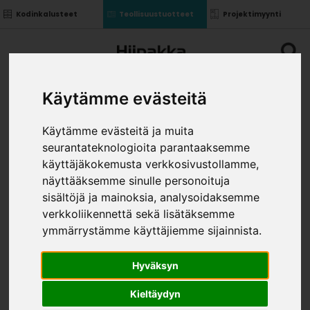
Kodinkalusteet
Teollisuustuotteet
Projektimyynti
Käytämme evästeitä
Käytämme evästeitä ja muita
seurantateknologioita parantaaksemme
KOMERON IRTOSIVU
käyttäjäkokemusta verkkosivustollamme,
2360*570 KOST.KEST.
näyttääksemme sinulle personoituja
»
»
sisältöjä ja mainoksia, analysoidaksemme
Teollisuustuotteet
Kalusterungot ja ovet
»
Yläkaapit
Komeron irtosivu 2360*570 kost.kest.
verkkoliikennettä sekä lisätäksemme
VÄRI
ymmärrystämme käyttäjiemme sijainnista.
Hyväksyn
Kieltäydyn