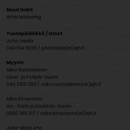
Muut linkit
Whistleblowing
Tuotepäällikkö / Ostot
Juha Lassila
040 154 6025 / juha.lassila(at)ejh.fi
Myynti
Mika Ruotsalainen
Länsi- ja Pohjois-Suomi
040 5501 250 / mika.ruotsalainen(at)ejh.fi
Mika Elmeranta
Itä-, Etelä ja Kaakkois-Suomi
0500 265 317 / mika.elmeranta(at)ejh.fi
Juha-Matti Aho