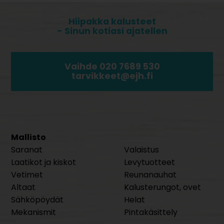
Hiipakka kalusteet
- Sinun kotiasi ajatellen
Vaihde 020 7689 530
tarvikkeet@ejh.fi
Mallisto
Saranat
Valaistus
Laatikot ja kiskot
Levytuotteet
Vetimet
Reunanauhat
Altaat
Kalusterungot, ovet
Sähköpöydät
Helat
Mekanismit
Pintakäsittely