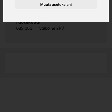
Muuta asetuksiani
Irtosivu ilman porauksia.
Tuotekoodi
0821086
valkoinen P3