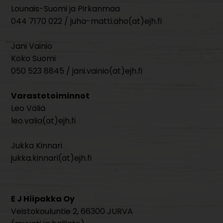
Lounais-Suomi ja Pirkanmaa
044 7170 022 / juha-matti.aho(at)ejh.fi
Jani Vainio
Koko Suomi
050 523 8845 / jani.vainio(at)ejh.fi
Varastotoiminnot
Leo Väliä
leo.valia(at)ejh.fi
Jukka Kinnari
jukka.kinnari(at)ejh.fi
E J Hiipakka Oy
Veistokouluntie 2, 66300 JURVA