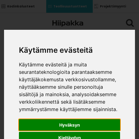
Kodinkalusteet
Teollisuustuotteet
Projektimyynti
Käytämme evästeitä
Käytämme evästeitä ja muita
seurantateknologioita parantaaksemme
käyttäjäkokemusta verkkosivustollamme,
näyttääksemme sinulle personoituja
sisältöjä ja mainoksia, analysoidaksemme
verkkoliikennettä sekä lisätäksemme
ymmärrystämme käyttäjiemme sijainnista.
Hyväksyn
Kieltäydyn