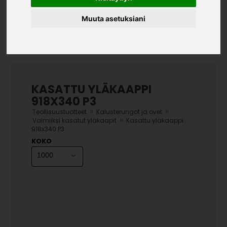
Muuta asetuksiani
KASATTU YLÄKAAPPI
918X340 P3
»
»
Teollisuustuotteet
Kalusterungot ja ovet
»
Valmiiksi kasatut yläkaapit
Kasattu yläkaappi
918x340 P3
KOKO