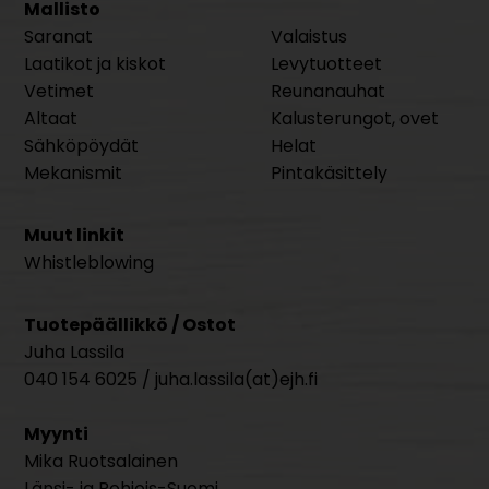
Mallisto
Saranat
Valaistus
Laatikot ja kiskot
Levytuotteet
Vetimet
Reunanauhat
Altaat
Kalusterungot, ovet
Sähköpöydät
Helat
Mekanismit
Pintakäsittely
Muut linkit
Whistleblowing
Tuotepäällikkö / Ostot
Juha Lassila
040 154 6025 / juha.lassila(at)ejh.fi
Myynti
Mika Ruotsalainen
Länsi- ja Pohjois-Suomi