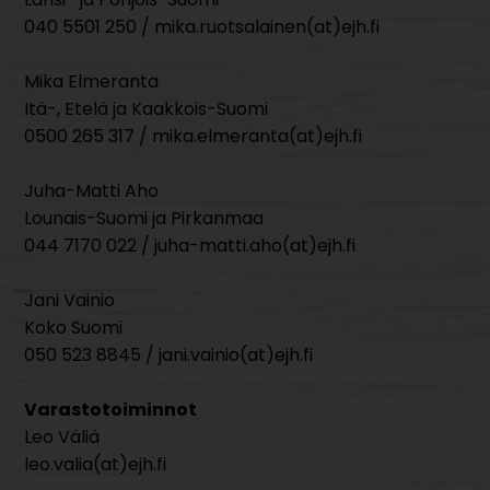
040 5501 250 / mika.ruotsalainen(at)ejh.fi
Mika Elmeranta
Itä-, Etelä ja Kaakkois-Suomi
0500 265 317 / mika.elmeranta(at)ejh.fi
Juha-Matti Aho
Lounais-Suomi ja Pirkanmaa
044 7170 022 / juha-matti.aho(at)ejh.fi
Jani Vainio
Koko Suomi
050 523 8845 / jani.vainio(at)ejh.fi
Varastotoiminnot
Leo Väliä
leo.valia(at)ejh.fi