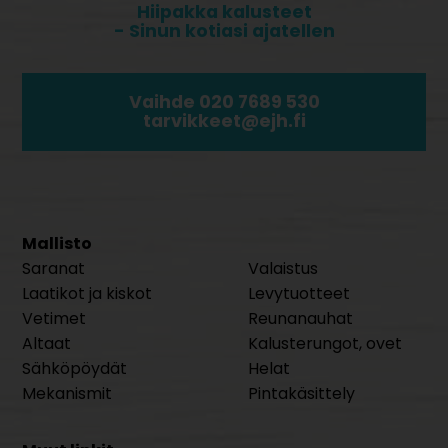
Hiipakka kalusteet
- Sinun kotiasi ajatellen
Vaihde 020 7689 530
tarvikkeet@ejh.fi
Mallisto
Saranat
Valaistus
Laatikot ja kiskot
Levytuotteet
Vetimet
Reunanauhat
Altaat
Kalusterungot, ovet
Sähköpöydät
Helat
Mekanismit
Pintakäsittely