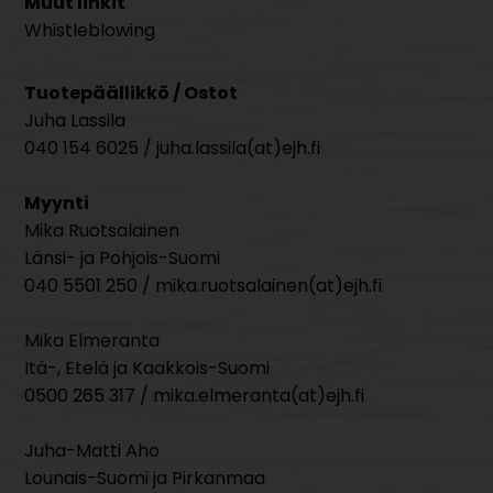
Muut linkit
Whistleblowing
Tuotepäällikkö / Ostot
Juha Lassila
040 154 6025 / juha.lassila(at)ejh.fi
Myynti
Mika Ruotsalainen
Länsi- ja Pohjois-Suomi
040 5501 250 / mika.ruotsalainen(at)ejh.fi
Mika Elmeranta
Itä-, Etelä ja Kaakkois-Suomi
0500 265 317 / mika.elmeranta(at)ejh.fi
Juha-Matti Aho
Lounais-Suomi ja Pirkanmaa