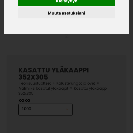
Kieltäydyn
Muuta asetuksiani
KASATTU YLÄKAAPPI
352X305
»
»
Teollisuustuotteet
Kalusterungot ja ovet
»
Valmiiksi kasatut yläkaapit
Kasattu yläkaappi
352x305
KOKO