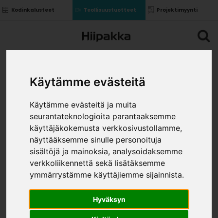
Kodinkalusteet
Teollisuustuotteet
Projektimyynti
Käytämme evästeitä
Käytämme evästeitä ja muita
seurantateknologioita parantaaksemme
käyttäjäkokemusta verkkosivustollamme,
näyttääksemme sinulle personoituja
sisältöjä ja mainoksia, analysoidaksemme
verkkoliikennettä sekä lisätäksemme
ymmärrystämme käyttäjiemme sijainnista.
Hyväksyn