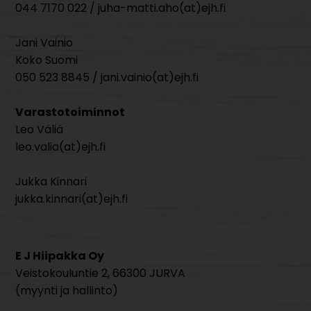
044 7170 022 / juha-matti.aho(at)ejh.fi
Jani Vainio
Koko Suomi
050 523 8845 / jani.vainio(at)ejh.fi
Varastotoiminnot
Leo Väliä
leo.valia(at)ejh.fi
Jukka Kinnari
jukka.kinnari(at)ejh.fi
E J Hiipakka Oy
Veistokouluntie 2, 66300 JURVA
(myynti ja hallinto)