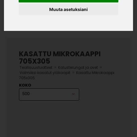
Muuta asetuksiani
KASATTU MIKROKAAPPI
705X305
»
»
Teollisuustuotteet
Kalusterungot ja ovet
»
Valmiiksi kasatut yläkaapit
Kasattu Mikrokaappi
705x305
KOKO