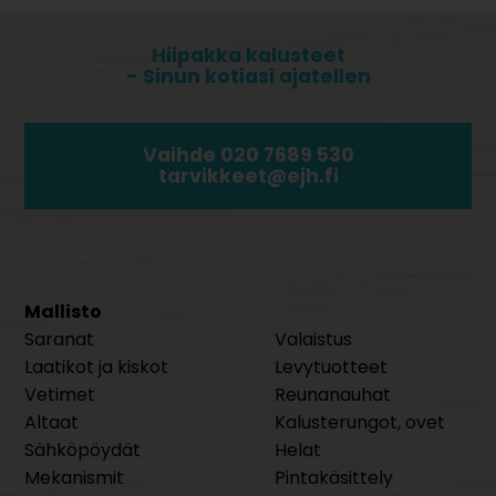
Hiipakka kalusteet
- Sinun kotiasi ajatellen
Vaihde 020 7689 530
tarvikkeet@ejh.fi
Mallisto
Saranat
Valaistus
Laatikot ja kiskot
Levytuotteet
Vetimet
Reunanauhat
Altaat
Kalusterungot, ovet
Sähköpöydät
Helat
Mekanismit
Pintakäsittely