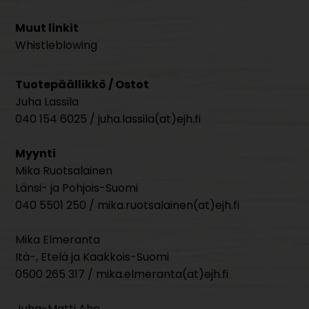
Muut linkit
Whistleblowing
Tuotepäällikkö / Ostot
Juha Lassila
040 154 6025 / juha.lassila(at)ejh.fi
Myynti
Mika Ruotsalainen
Länsi- ja Pohjois-Suomi
040 5501 250 / mika.ruotsalainen(at)ejh.fi
Mika Elmeranta
Itä-, Etelä ja Kaakkois-Suomi
0500 265 317 / mika.elmeranta(at)ejh.fi
Juha-Matti Aho