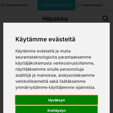
Kodinkalusteet
Teollisuustuotteet
Projektimyynti
Käytämme evästeitä
Käytämme evästeitä ja muita
seurantateknologioita parantaaksemme
käyttäjäkokemusta verkkosivustollamme,
näyttääksemme sinulle personoituja
sisältöjä ja mainoksia, analysoidaksemme
verkkoliikennettä sekä lisätäksemme
ymmärrystämme käyttäjiemme sijainnista.
Hyväksyn
Kieltäydyn