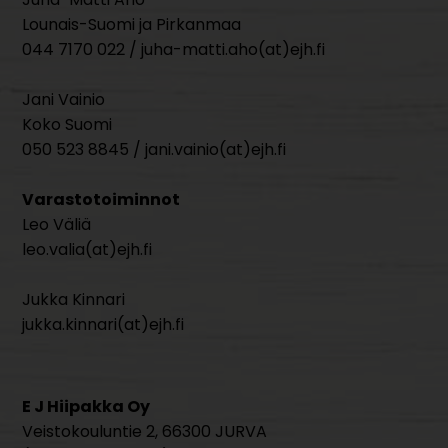
Lounais-Suomi ja Pirkanmaa
044 7170 022 / juha-matti.aho(at)ejh.fi
Jani Vainio
Koko Suomi
050 523 8845 / jani.vainio(at)ejh.fi
Varastotoiminnot
Leo Väliä
leo.valia(at)ejh.fi
Jukka Kinnari
jukka.kinnari(at)ejh.fi
E J Hiipakka Oy
Veistokouluntie 2, 66300 JURVA