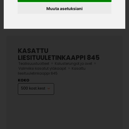
Muuta asetuksiani
KASATTU
LIESITUULETINKAAPPI 845
»
»
Teollisuustuotteet
Kalusterungot ja ovet
»
Valmiiksi kasatut yläkaapit
Kasattu
liesituuletinkaappi 845
KOKO