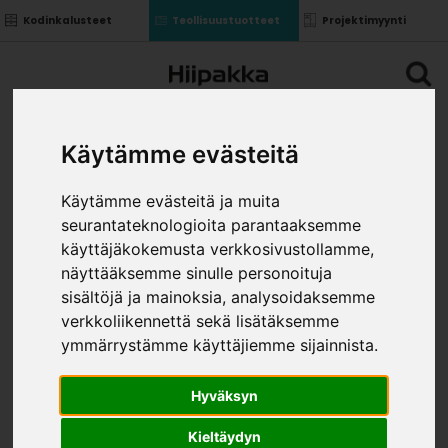
Kodinkalusteet
Teollisuustuotteet
Projektimyynti
Käytämme evästeitä
Käytämme evästeitä ja muita
seurantateknologioita parantaaksemme
käyttäjäkokemusta verkkosivustollamme,
näyttääksemme sinulle personoituja
sisältöjä ja mainoksia, analysoidaksemme
verkkoliikennettä sekä lisätäksemme
ymmärrystämme käyttäjiemme sijainnista.
Hyväksyn
Kieltäydyn