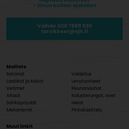
Hiipakka kalusteet
- Sinun kotiasi ajatellen
Vaihde 020 7689 530
tarvikkeet@ejh.fi
Mallisto
Saranat
Valaistus
Laatikot ja kiskot
Levytuotteet
Vetimet
Reunanauhat
Altaat
Kalusterungot, ovet
Sähköpöydät
Helat
Mekanismit
Pintakäsittely
Muut linkit