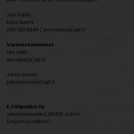
Jani Vainio
Koko Suomi
050 523 8845 / jani.vainio(at)ejh.fi
Varastotoiminnot
Leo Väliä
leo.valia(at)ejh.fi
Jukka Kinnari
jukka.kinnari(at)ejh.fi
E J Hiipakka Oy
Veistokouluntie 2, 66300 JURVA
(myynti ja hallinto)