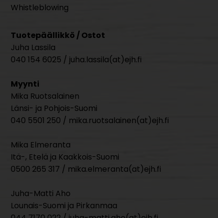
Whistleblowing
Tuotepäällikkö / Ostot
Juha Lassila
040 154 6025 / juha.lassila(at)ejh.fi
Myynti
Mika Ruotsalainen
Länsi- ja Pohjois-Suomi
040 5501 250 / mika.ruotsalainen(at)ejh.fi
Mika Elmeranta
Itä-, Etelä ja Kaakkois-Suomi
0500 265 317 / mika.elmeranta(at)ejh.fi
Juha-Matti Aho
Lounais-Suomi ja Pirkanmaa
044 7170 022 / juha-matti.aho(at)ejh.fi