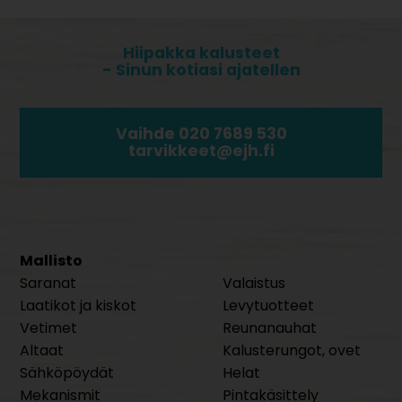
Hiipakka kalusteet
- Sinun kotiasi ajatellen
Vaihde 020 7689 530
tarvikkeet@ejh.fi
Mallisto
Saranat
Valaistus
Laatikot ja kiskot
Levytuotteet
Vetimet
Reunanauhat
Altaat
Kalusterungot, ovet
Sähköpöydät
Helat
Mekanismit
Pintakäsittely