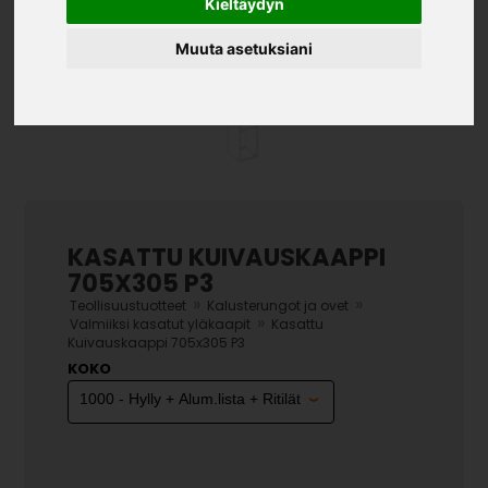
Kieltäydyn
Muuta asetuksiani
KASATTU KUIVAUSKAAPPI
705X305 P3
»
»
Teollisuustuotteet
Kalusterungot ja ovet
»
Valmiiksi kasatut yläkaapit
Kasattu
Kuivauskaappi 705x305 P3
KOKO