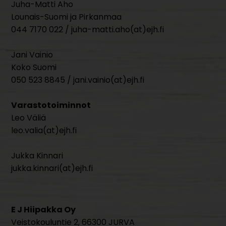
Juha-Matti Aho
Lounais-Suomi ja Pirkanmaa
044 7170 022 / juha-matti.aho(at)ejh.fi
Jani Vainio
Koko Suomi
050 523 8845 / jani.vainio(at)ejh.fi
Varastotoiminnot
Leo Väliä
leo.valia(at)ejh.fi
Jukka Kinnari
jukka.kinnari(at)ejh.fi
E J Hiipakka Oy
Veistokouluntie 2, 66300 JURVA