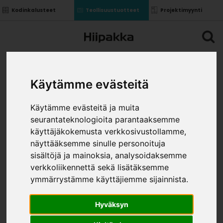
Kodinkalusteet
Teollisuustuotteet
Projektimyynti
Käytämme evästeitä
Käytämme evästeitä ja muita
seurantateknologioita parantaaksemme
käyttäjäkokemusta verkkosivustollamme,
näyttääksemme sinulle personoituja
sisältöjä ja mainoksia, analysoidaksemme
verkkoliikennettä sekä lisätäksemme
ymmärrystämme käyttäjiemme sijainnista.
Hyväksyn