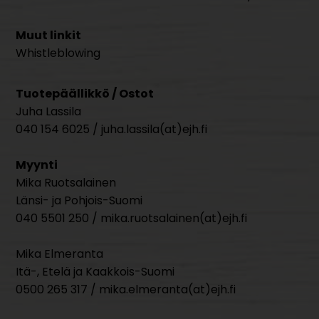
Muut linkit
Whistleblowing
Tuotepäällikkö / Ostot
Juha Lassila
040 154 6025 / juha.lassila(at)ejh.fi
Myynti
Mika Ruotsalainen
Länsi- ja Pohjois-Suomi
040 5501 250 / mika.ruotsalainen(at)ejh.fi
Mika Elmeranta
Itä-, Etelä ja Kaakkois-Suomi
0500 265 317 / mika.elmeranta(at)ejh.fi