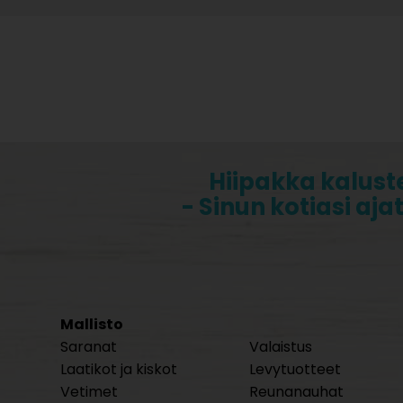
Hiipakka kalust
- Sinun kotiasi aja
Mallisto
Saranat
Valaistus
Laatikot ja kiskot
Levytuotteet
Vetimet
Reunanauhat