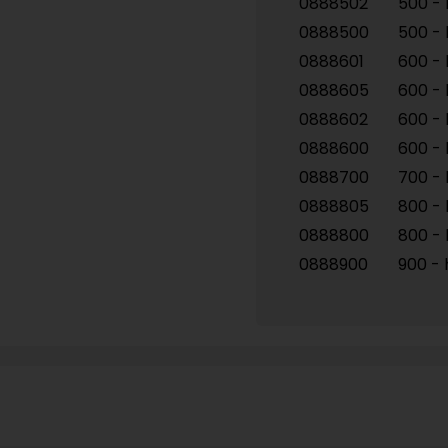
0888502
500 - 
0888500
500 - h
0888601
600 - 
0888605
600 - 
0888602
600 - 
0888600
600 - h
0888700
700 - h
0888805
800 - 
0888800
800 - h
0888900
900 - h