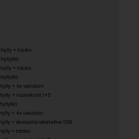
 hylly + tanko
hyllyillä
 hylly + tanko
hyllyillä
hylly + 4x vetokori
hylly + vaatekorit 1+3
yllyillä
hylly + 4x vetokori
hylly + siivoustarviketeline 1139
hylly + tanko