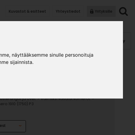
Kuvastot & esitteet
Yhteystiedot
Yrityksille
anauhat
Kalusterungot, ovet
Helat
Pintakäsittely
mme, näyttääksemme sinulle personoituja
me sijainnista.
ALKAKOMERO 1910
»
»
lusterungot ja ovet
Valmiiksi kasatut komerot
ero 1910 (1750) P3