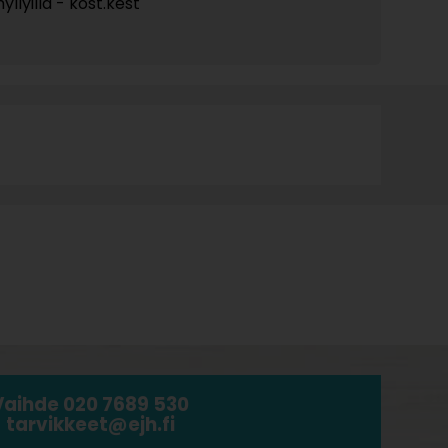
yllyillä - kost.kest
Vaihde 020 7689 530
tarvikkeet@ejh.fi