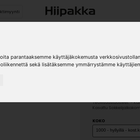
ektimyynti
stus
Sähköpöydät
Mekanismit
Levytuotteet
Reun
ioita parantaaksemme käyttäjäkokemusta verkkosivustolla
koliikennettä sekä lisätäksemme ymmärrystämme käyttäjiem
KASATTU
SOKKELIJ
(1750) P3
»
Teollisuustuotteet
Ka
Kasattu Sokkelijalkakom
KOKO