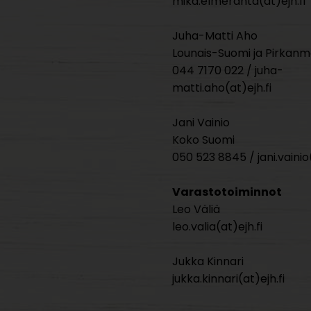
mika.elmeranta(at)ejh.fi
Juha-Matti Aho
Lounais-Suomi ja Pirkan
044 7170 022 / juha-
matti.aho(at)ejh.fi
Jani Vainio
Koko Suomi
050 523 8845 / jani.vainio(
Varastotoiminnot
Leo Väliä
leo.valia(at)ejh.fi
Jukka Kinnari
jukka.kinnari(at)ejh.fi