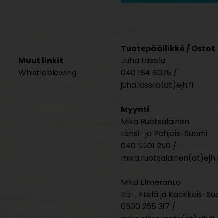
Tuotepäällikkö / Ostot
Muut linkit
Juha Lassila
Whistleblowing
040 154 6025 /
juha.lassila(at)ejh.fi
Myynti
Mika Ruotsalainen
Länsi- ja Pohjois-Suomi
040 5501 250 /
mika.ruotsalainen(at)ejh.f
Mika Elmeranta
Itä-, Etelä ja Kaakkois-Su
0500 265 317 /