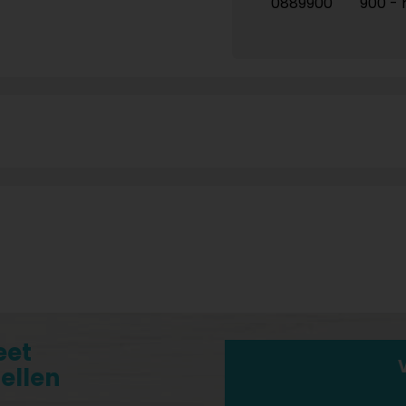
0889900
900 - h
eet
tellen