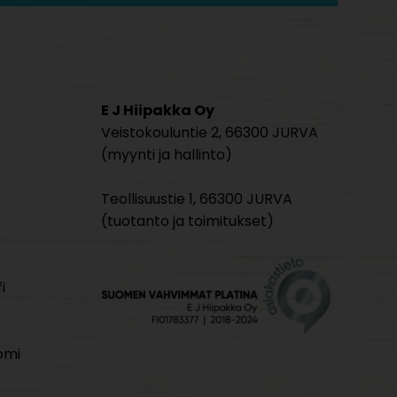
E J Hiipakka Oy
Veistokouluntie 2, 66300 JURVA
(myynti ja hallinto)
Teollisuustie 1, 66300 JURVA
(tuotanto ja toimitukset)
i
omi