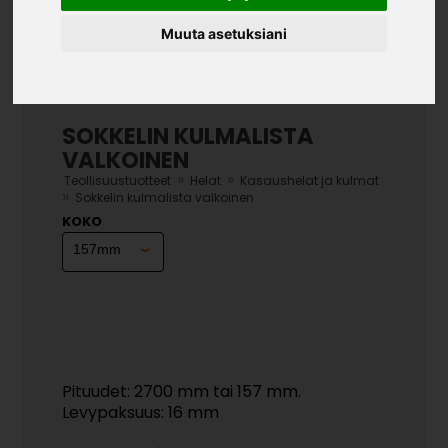
Muuta asetuksiani
SOKKELIN KULMALISTA
VALKOINEN
»
»
Teollisuustuotteet
Helat
Kasaushelat ja kulmat
»
Sokkelin kulmalista valkoinen
KOKO
Pituudet: 2700 mm tai 157 mm.
Levypaksuus: 16 mm