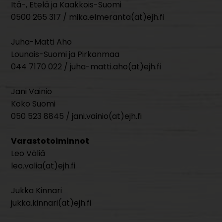
Itä-, Etelä ja Kaakkois-Suomi
0500 265 317 / mika.elmeranta(at)ejh.fi
Juha-Matti Aho
Lounais-Suomi ja Pirkanmaa
044 7170 022 / juha-matti.aho(at)ejh.fi
Jani Vainio
Koko Suomi
050 523 8845 / jani.vainio(at)ejh.fi
Varastotoiminnot
Leo Väliä
leo.valia(at)ejh.fi
Jukka Kinnari
jukka.kinnari(at)ejh.fi