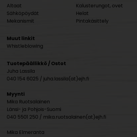
Altaat
Kalusterungot, ovet
Sähköpöydät
Helat
Mekanismit
Pintakäsittely
Muut linkit
Whistleblowing
Tuotepäällikkö / Ostot
Juha Lassila
040 154 6025 / juha.lassila(at)ejh.fi
Myynti
Mika Ruotsalainen
Länsi- ja Pohjois-Suomi
040 5501 250 / mika.ruotsalainen(at)ejh.fi
Mika Elmeranta