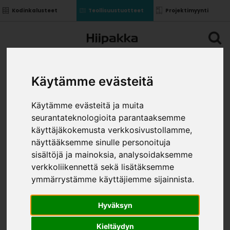
Kodinkalusteet
Teollisuustuotteet
Projektimyynti
Käytämme evästeitä
Käytämme evästeitä ja muita
seurantateknologioita parantaaksemme
käyttäjäkokemusta verkkosivustollamme,
näyttääksemme sinulle personoituja
sisältöjä ja mainoksia, analysoidaksemme
verkkoliikennettä sekä lisätäksemme
ymmärrystämme käyttäjiemme sijainnista.
Hyväksyn
Kieltäydyn