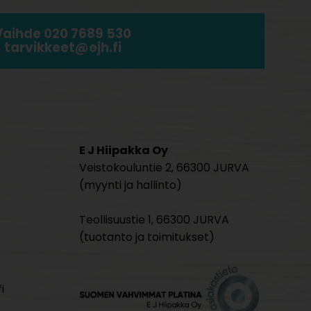
Vaihde 020 7689 530
tarvikkeet@ejh.fi
E J Hiipakka Oy
Veistokouluntie 2, 66300 JURVA
(myynti ja hallinto)
Teollisuustie 1, 66300 JURVA
(tuotanto ja toimitukset)
i