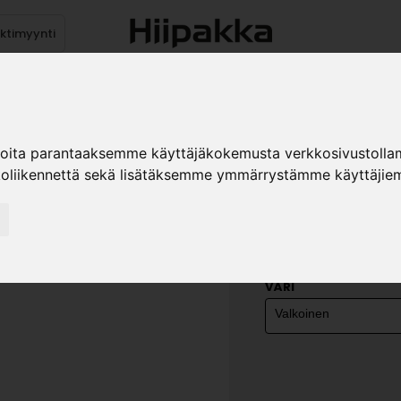
ektimyynti
stus
Sähköpöydät
Mekanismit
Levytuotteet
Reun
ioita parantaaksemme käyttäjäkokemusta verkkosivustolla
koliikennettä sekä lisätäksemme ymmärrystämme käyttäjiem
YLÄK. SI
»
Teollisuustuotteet
Ka
450x305x16
VÄRI