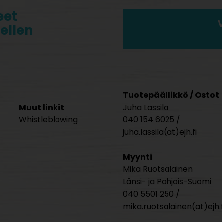
eet
tellen
Tuotepäällikkö / Ostot
Muut linkit
Juha Lassila
Whistleblowing
040 154 6025 /
juha.lassila(at)ejh.fi
Myynti
Mika Ruotsalainen
Länsi- ja Pohjois-Suomi
040 5501 250 /
mika.ruotsalainen(at)ejh.f