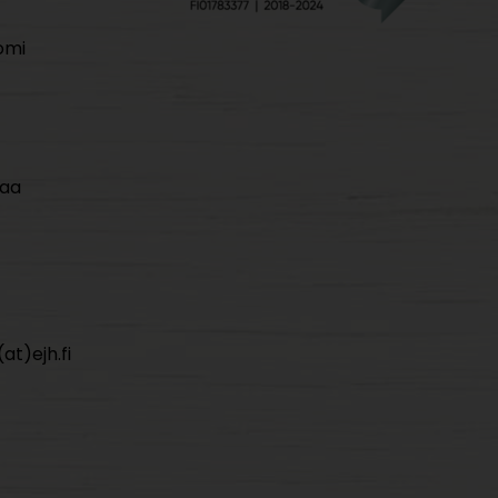
omi
maa
at)ejh.fi