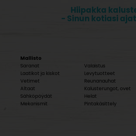
Hiipakka kalust
- Sinun kotiasi aja
Mallisto
Saranat
Valaistus
Laatikot ja kiskot
Levytuotteet
Vetimet
Reunanauhat
Altaat
Kalusterungot, ovet
Sähköpöydät
Helat
Mekanismit
Pintakäsittely