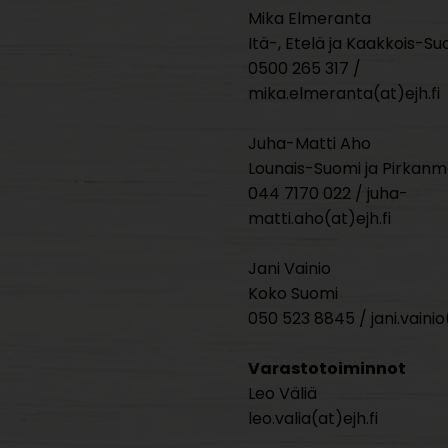
Mika Elmeranta
Itä-, Etelä ja Kaakkois-Su
0500 265 317 /
mika.elmeranta(at)ejh.fi
Juha-Matti Aho
Lounais-Suomi ja Pirkan
044 7170 022 / juha-
matti.aho(at)ejh.fi
Jani Vainio
Koko Suomi
050 523 8845 / jani.vainio(
Varastotoiminnot
Leo Väliä
leo.valia(at)ejh.fi