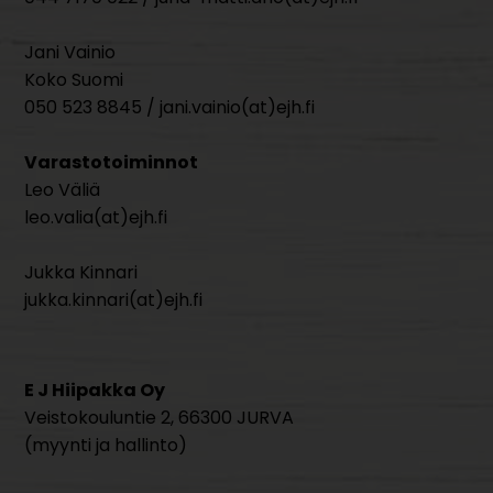
Jani Vainio
Koko Suomi
050 523 8845 / jani.vainio(at)ejh.fi
Varastotoiminnot
Leo Väliä
leo.valia(at)ejh.fi
Jukka Kinnari
jukka.kinnari(at)ejh.fi
E J Hiipakka Oy
Veistokouluntie 2, 66300 JURVA
(myynti ja hallinto)