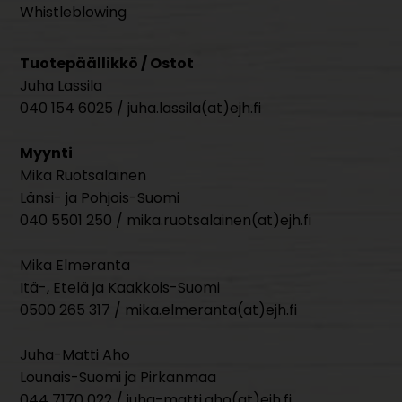
Whistleblowing
Tuotepäällikkö / Ostot
Juha Lassila
040 154 6025 / juha.lassila(at)ejh.fi
Myynti
Mika Ruotsalainen
Länsi- ja Pohjois-Suomi
040 5501 250 / mika.ruotsalainen(at)ejh.fi
Mika Elmeranta
Itä-, Etelä ja Kaakkois-Suomi
0500 265 317 / mika.elmeranta(at)ejh.fi
Juha-Matti Aho
Lounais-Suomi ja Pirkanmaa
044 7170 022 / juha-matti.aho(at)ejh.fi