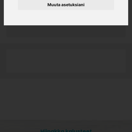
Muuta asetuksiani
Tuotekoodi
6508VSKS
Valkoinen
Hiipakka kalusteet