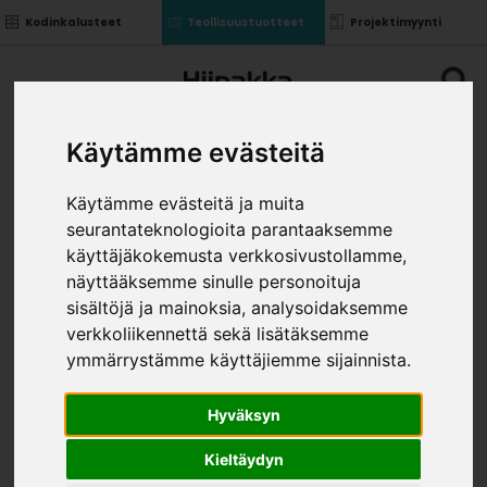
Kodinkalusteet
Teollisuustuotteet
Projektimyynti
Käytämme evästeitä
Käytämme evästeitä ja muita
seurantateknologioita parantaaksemme
YLÄK. SIVU 352X305X16
käyttäjäkokemusta verkkosivustollamme,
»
»
näyttääksemme sinulle personoituja
Teollisuustuotteet
Kalusterungot ja ovet
»
Komponentit uralla
Yläk. sivu 352x305x16
sisältöjä ja mainoksia, analysoidaksemme
VÄRI
verkkoliikennettä sekä lisätäksemme
ymmärrystämme käyttäjiemme sijainnista.
Hyväksyn
Kieltäydyn