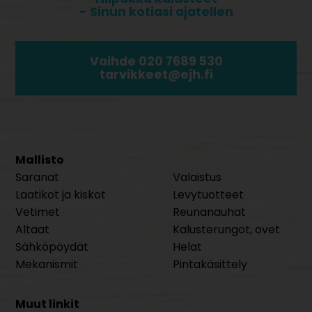
- Sinun kotiasi ajatellen
Vaihde 020 7689 530
tarvikkeet@ejh.fi
Mallisto
Saranat
Valaistus
Laatikot ja kiskot
Levytuotteet
Vetimet
Reunanauhat
Altaat
Kalusterungot, ovet
Sähköpöydät
Helat
Mekanismit
Pintakäsittely
Muut linkit