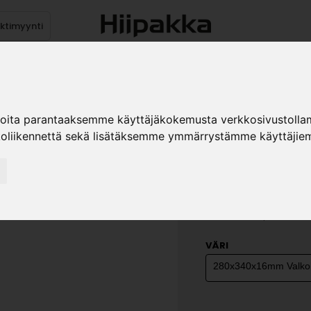
ektimyynti
stus
Sähköpöydät
Mekanismit
Levytuotteet
Reun
ioita parantaaksemme käyttäjäkokemusta verkkosivustolla
koliikennettä sekä lisätäksemme ymmärrystämme käyttäjiem
YLÄK. SI
KOST.KES
»
Teollisuustuotteet
Ka
280x340 VAS/OIK kost.k
VÄRI