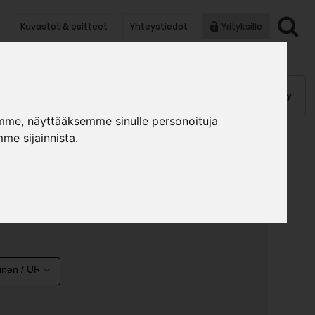
Kuvastot & esitteet
Yhteystiedot
Yrityksille
anauhat
Kalusterungot, ovet
Helat
Pintakäsittely
mme, näyttääksemme sinulle personoituja
me sijainnista.
VU 280X340 VAS/OIK
T.
»
»
lusterungot ja ovet
Komponentit uralla
Yläk. sivu
est.