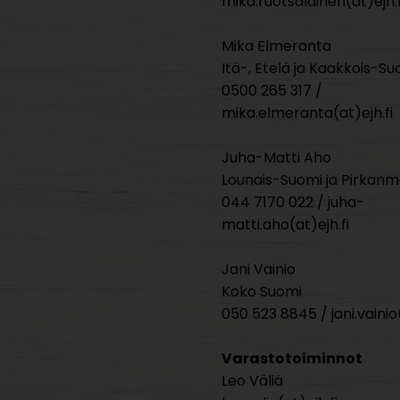
mika.ruotsalainen(at)ejh.f
Mika Elmeranta
Itä-, Etelä ja Kaakkois-Su
0500 265 317 /
mika.elmeranta(at)ejh.fi
Juha-Matti Aho
Lounais-Suomi ja Pirkan
044 7170 022 / juha-
matti.aho(at)ejh.fi
Jani Vainio
Koko Suomi
050 523 8845 / jani.vainio(
Varastotoiminnot
Leo Väliä