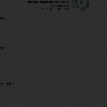
i
omi
maa
at)ejh.fi