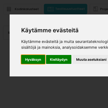
Teollisuustuotteet
Kodinkalusteet
Proj
Käytämme evästeitä
Saranat
Laatikot, kiskot
Vetimet
Altaat
Valai
Käytämme evästeitä ja muita seurantateknolog
sisältöjä ja mainoksia, analysoidaksemme verk
Hyväksyn
Kieltäydyn
Muuta asetuksiani