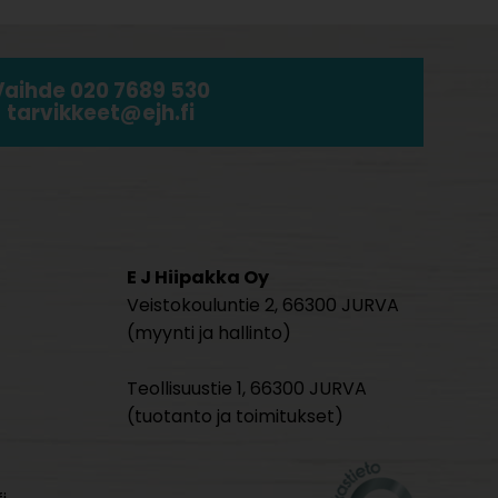
Vaihde 020 7689 530
tarvikkeet@ejh.fi
E J Hiipakka Oy
Veistokouluntie 2, 66300 JURVA
(myynti ja hallinto)
Teollisuustie 1, 66300 JURVA
(tuotanto ja toimitukset)