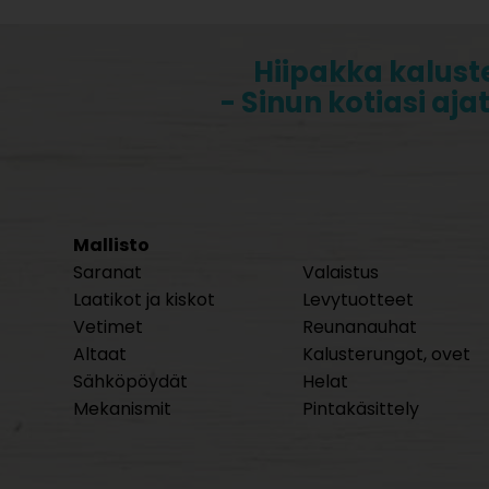
Hiipakka kalust
- Sinun kotiasi aja
Mallisto
Saranat
Valaistus
Laatikot ja kiskot
Levytuotteet
Vetimet
Reunanauhat
Altaat
Kalusterungot, ovet
Sähköpöydät
Helat
Mekanismit
Pintakäsittely