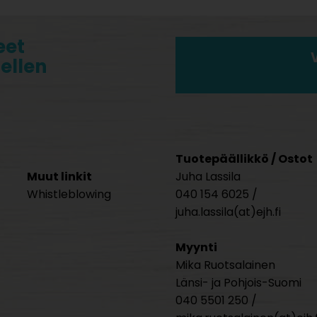
eet
tellen
Tuotepäällikkö / Ostot
Muut linkit
Juha Lassila
Whistleblowing
040 154 6025 /
juha.lassila(at)ejh.fi
Myynti
Mika Ruotsalainen
Länsi- ja Pohjois-Suomi
040 5501 250 /