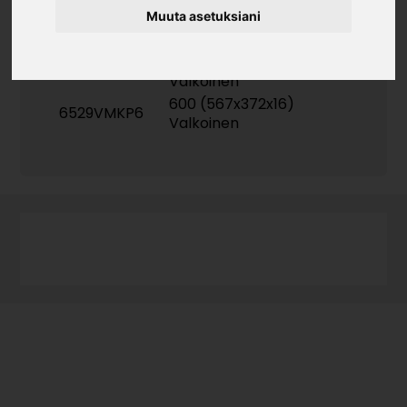
Muuta asetuksiani
Tuotekoodit
500 (467x372x16)
6529VMKP5
Valkoinen
600 (567x372x16)
6529VMKP6
Valkoinen