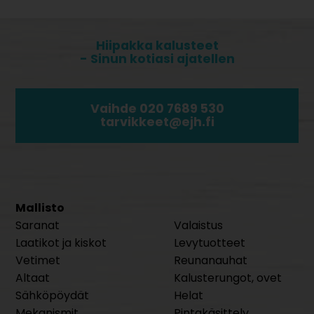
Hiipakka kalusteet
- Sinun kotiasi ajatellen
Vaihde 020 7689 530
tarvikkeet@ejh.fi
Mallisto
Saranat
Valaistus
Laatikot ja kiskot
Levytuotteet
Vetimet
Reunanauhat
Altaat
Kalusterungot, ovet
Sähköpöydät
Helat
Mekanismit
Pintakäsittely