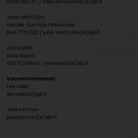
0500 265 317 / mika.elmeranta(at)ejh.fi
Juha-Matti Aho
Lounais-Suomi ja Pirkanmaa
044 7170 022 / juha-matti.aho(at)ejh.fi
Jani Vainio
Koko Suomi
050 523 8845 / jani.vainio(at)ejh.fi
Varastotoiminnot
Leo Väliä
leo.valia(at)ejh.fi
Jukka Kinnari
jukka.kinnari(at)ejh.fi