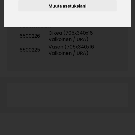
Muuta asetuksiani
Tuotekoodit
Oikea (705x340x16
6500226
Valkoinen / URA)
Vasen (705x340x16
6500225
Valkoinen / URA)