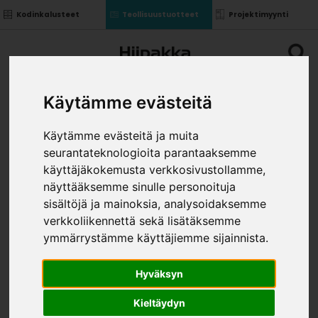
Kodinkalusteet
Teollisuustuotteet
Projektimyynti
Käytämme evästeitä
Käytämme evästeitä ja muita
seurantateknologioita parantaaksemme
KUIVAUSK. SIVU 705X340
käyttäjäkokemusta verkkosivustollamme,
KOST.KEST.
näyttääksemme sinulle personoituja
»
»
Teollisuustuotteet
Kalusterungot ja ovet
sisältöjä ja mainoksia, analysoidaksemme
»
Komponentit uralla
Kuivausk. sivu 705x340
verkkoliikennettä sekä lisätäksemme
kost.kest.
ymmärrystämme käyttäjiemme sijainnista.
VÄRI
Hyväksyn
Kieltäydyn