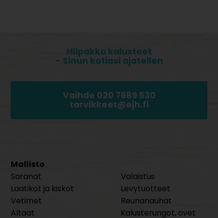
Hiipakka kalusteet
- Sinun kotiasi ajatellen
Vaihde 020 7689 530
tarvikkeet@ejh.fi
Mallisto
Saranat
Valaistus
Laatikot ja kiskot
Levytuotteet
Vetimet
Reunanauhat
Altaat
Kalusterungot, ovet