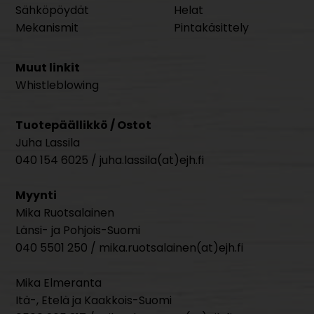
Sähköpöydät
Helat
Mekanismit
Pintakäsittely
Muut linkit
Whistleblowing
Tuotepäällikkö / Ostot
Juha Lassila
040 154 6025 / juha.lassila(at)ejh.fi
Myynti
Mika Ruotsalainen
Länsi- ja Pohjois-Suomi
040 5501 250 / mika.ruotsalainen(at)ejh.fi
Mika Elmeranta
Itä-, Etelä ja Kaakkois-Suomi