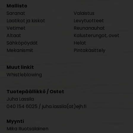
Mallisto
Saranat
Valaistus
Laatikot ja kiskot
Levytuotteet
Vetimet
Reunanauhat
Altaat
Kalusterungot, ovet
Sähköpöydät
Helat
Mekanismit
Pintakäsittely
Muut linkit
Whistleblowing
Tuotepäällikkö / Ostot
Juha Lassila
040 154 6025 / juha.lassila(at)ejh.fi
Myynti
Mika Ruotsalainen