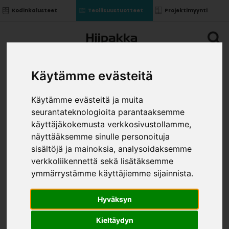
Kodinkalusteet
Teollisuustuotteet
Projektimyynti
Käytämme evästeitä
Käytämme evästeitä ja muita
seurantateknologioita parantaaksemme
KOMERON TAUSTA 1910
käyttäjäkokemusta verkkosivustollamme,
»
»
Teollisuustuotteet
Kalusterungot ja ovet
näyttääksemme sinulle personoituja
»
Komponentit uralla
Komeron tausta 1910
sisältöjä ja mainoksia, analysoidaksemme
KOKO
verkkoliikennettä sekä lisätäksemme
ymmärrystämme käyttäjiemme sijainnista.
Hyväksyn
Kieltäydyn