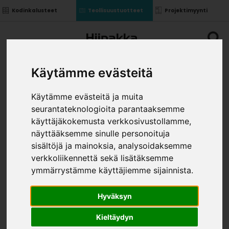
Kodinkalusteet
Teollisuustuotteet
Projektimyynti
Käytämme evästeitä
Käytämme evästeitä ja muita
seurantateknologioita parantaaksemme
KOMERON SIVU 1920
käyttäjäkokemusta verkkosivustollamme,
VAS/OIK KOST.KEST.
näyttääksemme sinulle personoituja
»
»
sisältöjä ja mainoksia, analysoidaksemme
Teollisuustuotteet
Kalusterungot ja ovet
»
Komponentit uralla
Komeron sivu 1920 VAS/OIK
verkkoliikennettä sekä lisätäksemme
kost.kest.
ymmärrystämme käyttäjiemme sijainnista.
VÄRI
Hyväksyn
Kieltäydyn