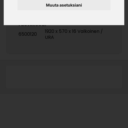
Muuta asetuksiani
Tuotekoodi
1920 x 570 x 16 Valkoinen /
6500120
URA