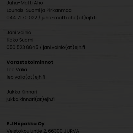
Juha-Matti Aho
Lounais-Suomi ja Pirkanmaa
044 7170 022 / juha-matti.aho(at)ejh.fi
Jani Vainio
Koko Suomi
050 523 8845 / jani.vainio(at)ejh.fi
Varastotoiminnot
Leo Väliä
leo.valia(at)ejh.fi
Jukka Kinnari
jukka.kinnari(at)ejh.fi
E J Hiipakka Oy
Veistokouluntie 2, 66300 JURVA