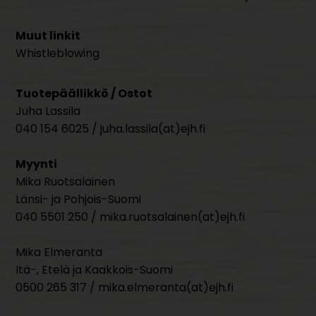
Muut linkit
Whistleblowing
Tuotepäällikkö / Ostot
Juha Lassila
040 154 6025 / juha.lassila(at)ejh.fi
Myynti
Mika Ruotsalainen
Länsi- ja Pohjois-Suomi
040 5501 250 / mika.ruotsalainen(at)ejh.fi
Mika Elmeranta
Itä-, Etelä ja Kaakkois-Suomi
0500 265 317 / mika.elmeranta(at)ejh.fi