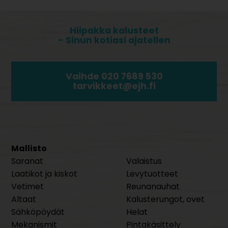
Hiipakka kalusteet
- Sinun kotiasi ajatellen
Vaihde 020 7689 530
tarvikkeet@ejh.fi
Mallisto
Saranat
Valaistus
Laatikot ja kiskot
Levytuotteet
Vetimet
Reunanauhat
Altaat
Kalusterungot, ovet
Sähköpöydät
Helat
Mekanismit
Pintakäsittely