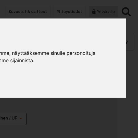
Kuvastot & esitteet
Yhteystiedot
Yrityksille
anauhat
Kalusterungot, ovet
Helat
Pintakäsittely
mme, näyttääksemme sinulle personoituja
me sijainnista.
SIVU 1750 VASEN
»
»
lusterungot ja ovet
Komponentit uralla
Komeron