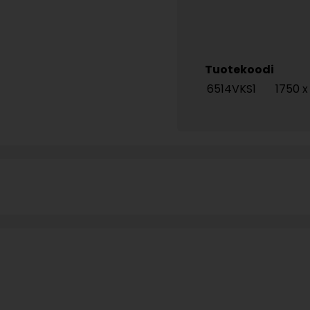
Tuotekoodi
6514VKS1
1750 x