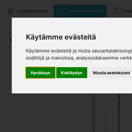
Teollisuustuotteet
Kodinkalusteet
Proj
Käytämme evästeitä
Saranat
Laatikot, kiskot
Vetimet
Altaat
Valai
Käytämme evästeitä ja muita seurantateknolog
sisältöjä ja mainoksia, analysoidaksemme verk
Hyväksyn
Kieltäydyn
Muuta asetuksiani