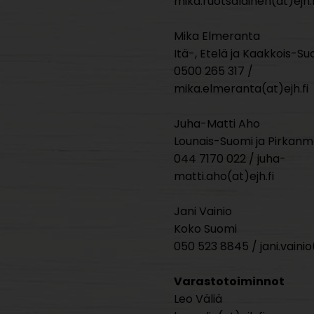
mika.ruotsalainen(at)ejh.f
Mika Elmeranta
Itä-, Etelä ja Kaakkois-Su
0500 265 317 /
mika.elmeranta(at)ejh.fi
Juha-Matti Aho
Lounais-Suomi ja Pirkan
044 7170 022 / juha-
matti.aho(at)ejh.fi
Jani Vainio
Koko Suomi
050 523 8845 / jani.vainio(
Varastotoiminnot
Leo Väliä