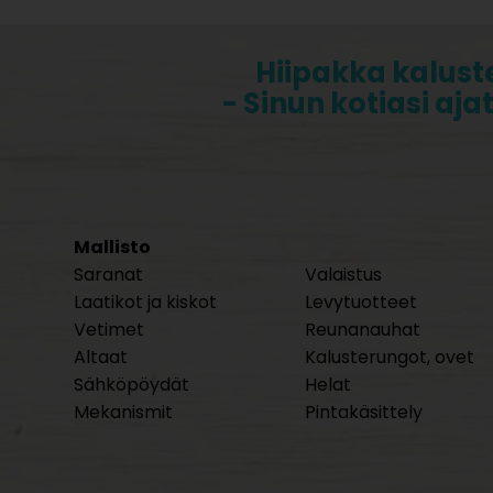
Hiipakka kalust
- Sinun kotiasi aja
Mallisto
Saranat
Valaistus
Laatikot ja kiskot
Levytuotteet
Vetimet
Reunanauhat
Altaat
Kalusterungot, ovet
Sähköpöydät
Helat
Mekanismit
Pintakäsittely