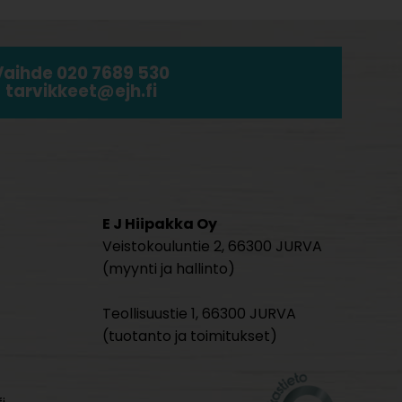
Vaihde 020 7689 530
tarvikkeet@ejh.fi
E J Hiipakka Oy
Veistokouluntie 2, 66300 JURVA
(myynti ja hallinto)
Teollisuustie 1, 66300 JURVA
(tuotanto ja toimitukset)