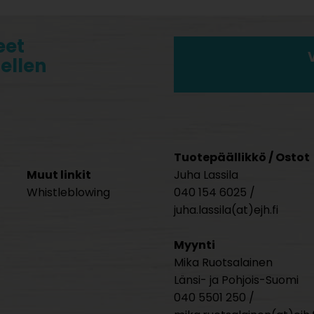
eet
tellen
Tuotepäällikkö / Ostot
Muut linkit
Juha Lassila
Whistleblowing
040 154 6025 /
juha.lassila(at)ejh.fi
Myynti
Mika Ruotsalainen
Länsi- ja Pohjois-Suomi
040 5501 250 /