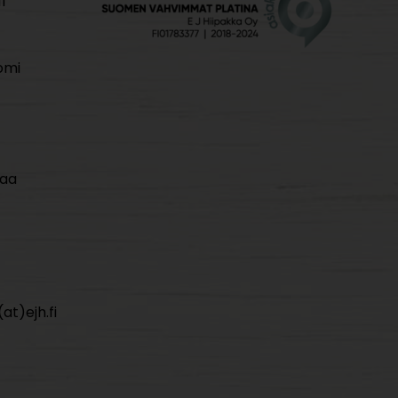
i
omi
maa
at)ejh.fi