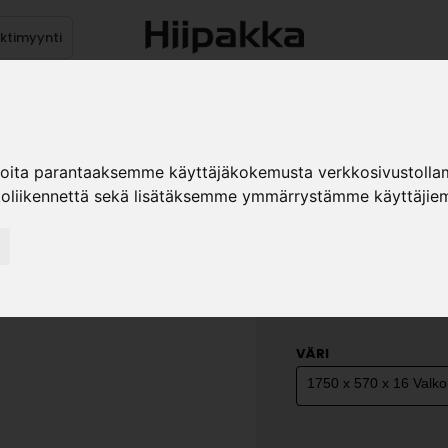
ektimyynti
stus
Sähköpöydät
Mekanismit
Levytuotteet
Reun
ioita parantaaksemme käyttäjäkokemusta verkkosivustolla
koliikennettä sekä lisätäksemme ymmärrystämme käyttäjiem
KOMERON 
OIKEA
»
Teollisuustuotteet
Ka
sivu 1750 vasen oikea
VÄRI