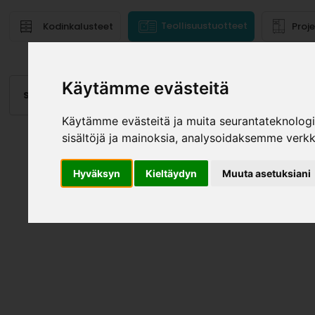
Teollisuustuotteet
Kodinkalusteet
Proj
Käytämme evästeitä
Saranat
Laatikot, kiskot
Vetimet
Altaat
Valai
Käytämme evästeitä ja muita seurantateknolog
sisältöjä ja mainoksia, analysoidaksemme verk
Hyväksyn
Kieltäydyn
Muuta asetuksiani