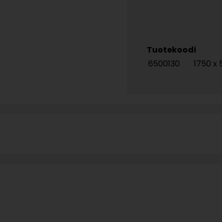
Tuotekoodi
6500130
1750 x 