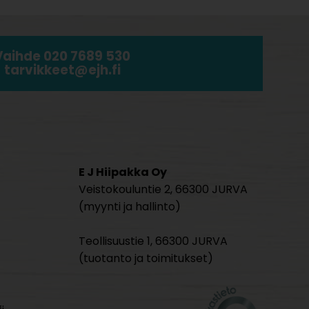
Vaihde 020 7689 530
tarvikkeet@ejh.fi
E J Hiipakka Oy
Veistokouluntie 2, 66300 JURVA
(myynti ja hallinto)
Teollisuustie 1, 66300 JURVA
(tuotanto ja toimitukset)