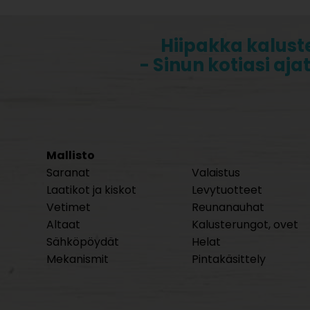
Hiipakka kalust
- Sinun kotiasi aja
Mallisto
Saranat
Valaistus
Laatikot ja kiskot
Levytuotteet
Vetimet
Reunanauhat
Altaat
Kalusterungot, ovet
Sähköpöydät
Helat
Mekanismit
Pintakäsittely