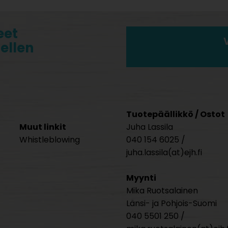
eet
tellen
Tuotepäällikkö / Ostot
Muut linkit
Juha Lassila
Whistleblowing
040 154 6025 /
juha.lassila(at)ejh.fi
Myynti
Mika Ruotsalainen
Länsi- ja Pohjois-Suomi
040 5501 250 /