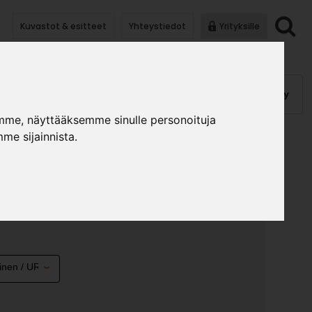
Kuvastot & esitteet
Yhteystiedot
Yrityksille
anauhat
Kalusterungot, ovet
Helat
Pintakäsittely
mme, näyttääksemme sinulle personoituja
me sijainnista.
SIVU 1750 VAS/OIK
T.
»
»
lusterungot ja ovet
Komponentit uralla
Komeron
est.