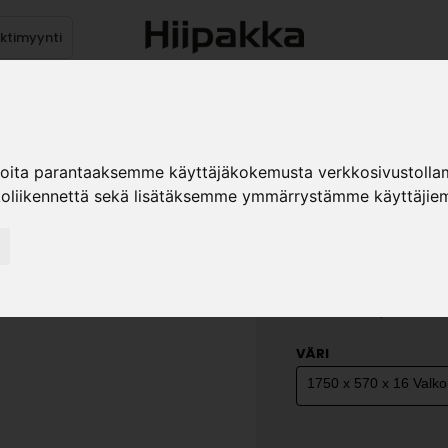
ektimyynti
stus
Sähköpöydät
Mekanismit
Levytuotteet
Reun
ioita parantaaksemme käyttäjäkokemusta verkkosivustolla
koliikennettä sekä lisätäksemme ymmärrystämme käyttäjiem
KOMERON 
KOST.KES
»
Teollisuustuotteet
Ka
sivu 1750 VAS/OIK kost.k
VÄRI