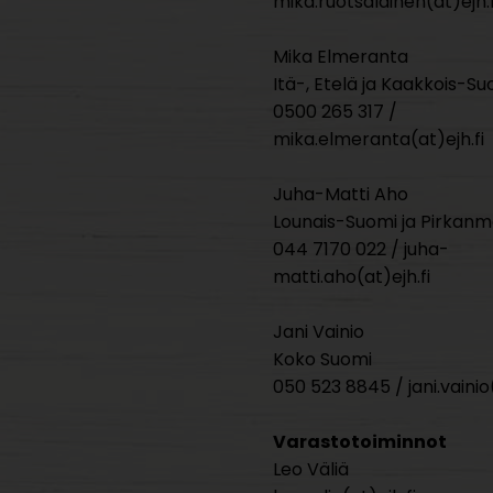
mika.ruotsalainen(at)ejh.f
Mika Elmeranta
Itä-, Etelä ja Kaakkois-Su
0500 265 317 /
mika.elmeranta(at)ejh.fi
Juha-Matti Aho
Lounais-Suomi ja Pirkan
044 7170 022 / juha-
matti.aho(at)ejh.fi
Jani Vainio
Koko Suomi
050 523 8845 / jani.vainio(
Varastotoiminnot
Leo Väliä