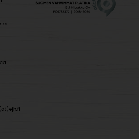
i
omi
maa
at)ejh.fi