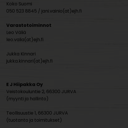
Koko Suomi
050 523 8845 / jani.vainio(at)ejh.fi
Varastotoiminnot
Leo Väliä
leo.valia(at)ejh.fi
Jukka Kinnari
jukka.kinnari(at)ejh.fi
E J Hiipakka Oy
Veistokouluntie 2, 66300 JURVA
(myynti ja hallinto)
Teollisuustie 1, 66300 JURVA
(tuotanto ja toimitukset)