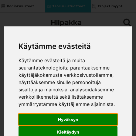
Kodinkalusteet
Teollisuustuotteet
Projektimyynti
Käytämme evästeitä
Käytämme evästeitä ja muita
seurantateknologioita parantaaksemme
KOMERON KANSI KOST.KEST.
käyttäjäkokemusta verkkosivustollamme,
»
»
Teollisuustuotteet
Kalusterungot ja ovet
näyttääksemme sinulle personoituja
»
Komponentit uralla
Komeron kansi kost.kest.
sisältöjä ja mainoksia, analysoidaksemme
VÄRI
verkkoliikennettä sekä lisätäksemme
ymmärrystämme käyttäjiemme sijainnista.
Hyväksyn
Kieltäydyn