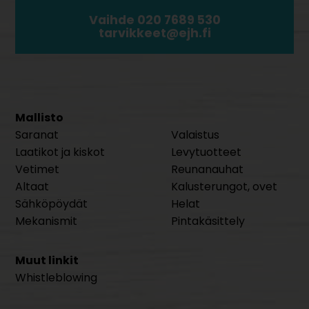
Vaihde 020 7689 530
tarvikkeet@ejh.fi
Mallisto
Saranat
Valaistus
Laatikot ja kiskot
Levytuotteet
Vetimet
Reunanauhat
Altaat
Kalusterungot, ovet
Sähköpöydät
Helat
Mekanismit
Pintakäsittely
Muut linkit
Whistleblowing