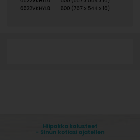
6522VKHYL6
600 (567 x 544 x 16)
6522VKHYL8
800 (767 x 544 x 16)
Hiipakka kalusteet
- Sinun kotiasi ajatellen