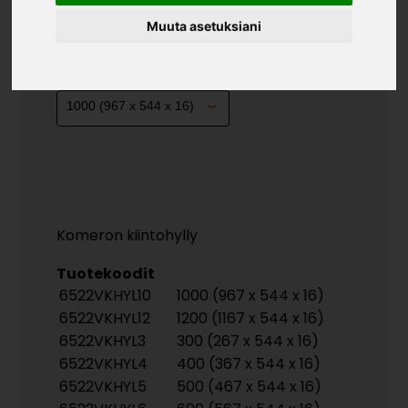
KOM. KIINTOHYLLY
VALKOINEN
Muuta asetuksiani
»
»
Teollisuustuotteet
Kalusterungot ja ovet
»
Komponentit uralla
Kom. kiintohylly valkoinen
KOKO
Komeron kiintohylly
Tuotekoodit
6522VKHYL10
1000 (967 x 544 x 16)
6522VKHYL12
1200 (1167 x 544 x 16)
6522VKHYL3
300 (267 x 544 x 16)
6522VKHYL4
400 (367 x 544 x 16)
6522VKHYL5
500 (467 x 544 x 16)