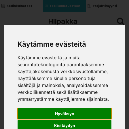
Kodinkalusteet
Teollisuustuotteet
Projektimyynti
Käytämme evästeitä
Käytämme evästeitä ja muita
seurantateknologioita parantaaksemme
käyttäjäkokemusta verkkosivustollamme,
näyttääksemme sinulle personoituja
sisältöjä ja mainoksia, analysoidaksemme
verkkoliikennettä sekä lisätäksemme
ymmärrystämme käyttäjiemme sijainnista.
Hyväksyn
Kieltäydyn