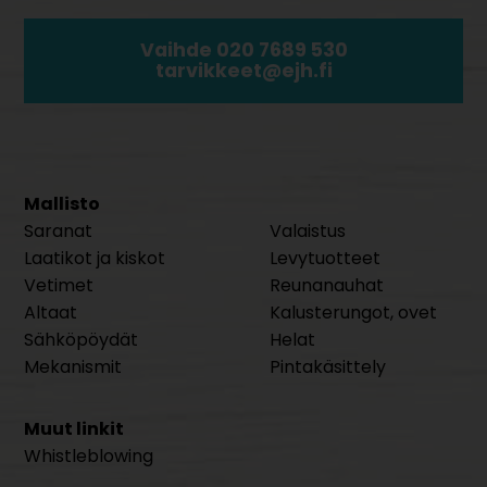
Vaihde 020 7689 530
tarvikkeet@ejh.fi
Mallisto
Saranat
Valaistus
Laatikot ja kiskot
Levytuotteet
Vetimet
Reunanauhat
Altaat
Kalusterungot, ovet
Sähköpöydät
Helat
Mekanismit
Pintakäsittely
Muut linkit
Whistleblowing