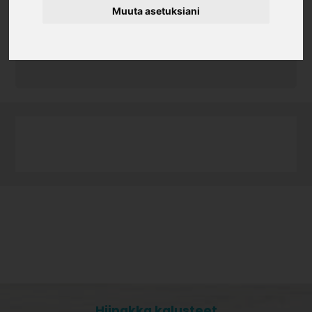
Muuta asetuksiani
Tuotekoodi
082560.3
451x97x16 1x1
Hiipakka kalusteet