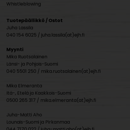
Whistleblowing
Tuotepäällikkö / Ostot
Juha Lassila
040 154 6025 / juha.lassila(at)ejh.fi
Myynti
Mika Ruotsalainen
Länsi- ja Pohjois-Suomi
040 5501 250 / mika.ruotsalainen(at)ejh.fi
Mika Elmeranta
Itä-, Etelä ja Kaakkois-Suomi
0500 265 317 / mika.elmeranta(at)ejh.fi
Juha-Matti Aho
Lounais-Suomi ja Pirkanmaa
044 7170 022 / juha-matti.aho(at)ejh.fi