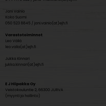
Jani Vainio
Koko Suomi
050 523 8845 / jani.vainio(at)ejh.fi
Varastotoiminnot
Leo Väliä
leo.valia(at)ejh.fi
Jukka Kinnari
jukka.kinnari(at)ejh.fi
E J Hiipakka Oy
Veistokouluntie 2, 66300 JURVA
(myynti ja hallinto)