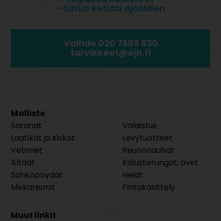
- Sinun kotiasi ajatellen
Vaihde 020 7689 530
tarvikkeet@ejh.fi
Mallisto
Saranat
Valaistus
Laatikot ja kiskot
Levytuotteet
Vetimet
Reunanauhat
Altaat
Kalusterungot, ovet
Sähköpöydät
Helat
Mekanismit
Pintakäsittely
Muut linkit