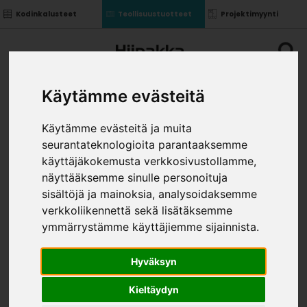
Kodinkalusteet
Teollisuustuotteet
Projektimyynti
Käytämme evästeitä
Käytämme evästeitä ja muita
seurantateknologioita parantaaksemme
PURE BOX TAKASARJA 500
käyttäjäkokemusta verkkosivustollamme,
»
»
näyttääksemme sinulle personoituja
Teollisuustuotteet
Kalusterungot ja ovet
»
Irtokomponentit
Pure box takasarja 500
sisältöjä ja mainoksia, analysoidaksemme
KOKO
verkkoliikennettä sekä lisätäksemme
ymmärrystämme käyttäjiemme sijainnista.
Hyväksyn
Kieltäydyn