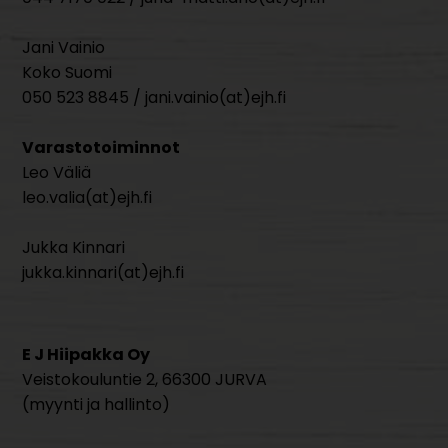
Jani Vainio
Koko Suomi
050 523 8845 / jani.vainio(at)ejh.fi
Varastotoiminnot
Leo Väliä
leo.valia(at)ejh.fi
Jukka Kinnari
jukka.kinnari(at)ejh.fi
E J Hiipakka Oy
Veistokouluntie 2, 66300 JURVA
(myynti ja hallinto)