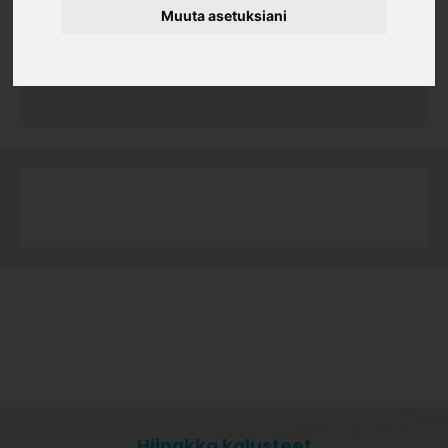
Muuta asetuksiani
Tuotekoodi
082560.1
952x97x16 1x1
Hiipakka kalusteet