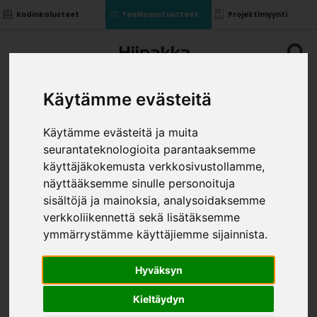
Kodinkalusteet
Teollisuustuotteet
Projektimyynti
Käytämme evästeitä
Käytämme evästeitä ja muita
seurantateknologioita parantaaksemme
PURE BOX TAKASARJA 1000
käyttäjäkokemusta verkkosivustollamme,
»
»
näyttääksemme sinulle personoituja
Teollisuustuotteet
Kalusterungot ja ovet
»
Irtokomponentit
Pure box takasarja 1000
sisältöjä ja mainoksia, analysoidaksemme
KOKO
verkkoliikennettä sekä lisätäksemme
ymmärrystämme käyttäjiemme sijainnista.
Hyväksyn
Kieltäydyn