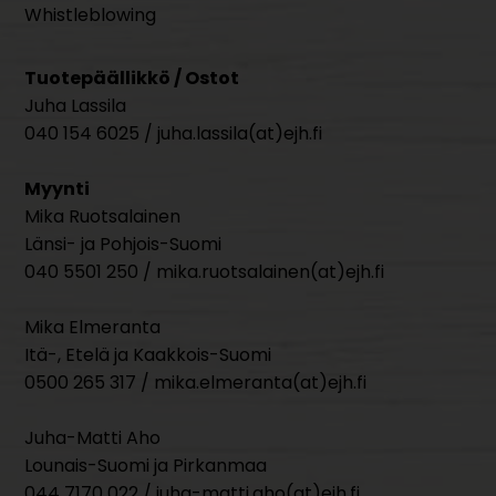
Whistleblowing
Tuotepäällikkö / Ostot
Juha Lassila
040 154 6025 / juha.lassila(at)ejh.fi
Myynti
Mika Ruotsalainen
Länsi- ja Pohjois-Suomi
040 5501 250 / mika.ruotsalainen(at)ejh.fi
Mika Elmeranta
Itä-, Etelä ja Kaakkois-Suomi
0500 265 317 / mika.elmeranta(at)ejh.fi
Juha-Matti Aho
Lounais-Suomi ja Pirkanmaa
044 7170 022 / juha-matti.aho(at)ejh.fi