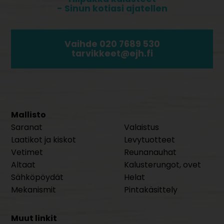
- Sinun kotiasi ajatellen
Vaihde 020 7689 530
tarvikkeet@ejh.fi
Mallisto
Saranat
Valaistus
Laatikot ja kiskot
Levytuotteet
Vetimet
Reunanauhat
Altaat
Kalusterungot, ovet
Sähköpöydät
Helat
Mekanismit
Pintakäsittely
Muut linkit