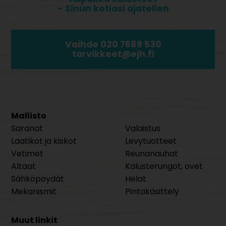
- Sinun kotiasi ajatellen
Vaihde 020 7689 530
tarvikkeet@ejh.fi
Mallisto
Saranat
Valaistus
Laatikot ja kiskot
Levytuotteet
Vetimet
Reunanauhat
Altaat
Kalusterungot, ovet
Sähköpöydät
Helat
Mekanismit
Pintakäsittely
Muut linkit