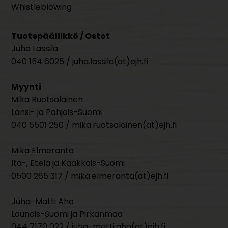
Whistleblowing
Tuotepäällikkö / Ostot
Juha Lassila
040 154 6025 / juha.lassila(at)ejh.fi
Myynti
Mika Ruotsalainen
Länsi- ja Pohjois-Suomi
040 5501 250 / mika.ruotsalainen(at)ejh.fi
Mika Elmeranta
Itä-, Etelä ja Kaakkois-Suomi
0500 265 317 / mika.elmeranta(at)ejh.fi
Juha-Matti Aho
Lounais-Suomi ja Pirkanmaa
044 7170 022 / juha-matti.aho(at)ejh.fi