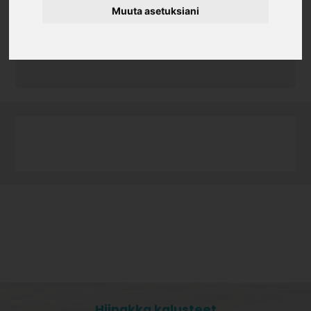
Muuta asetuksiani
Tuotekoodi
082560
952x329x16
Hiipakka kalusteet