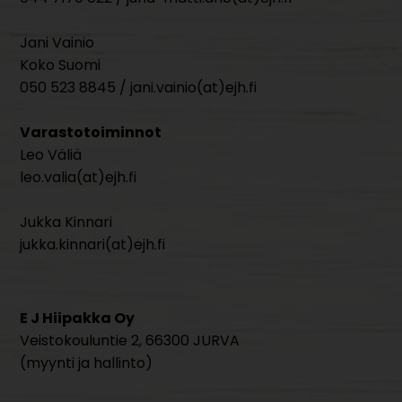
Jani Vainio
Koko Suomi
050 523 8845 / jani.vainio(at)ejh.fi
Varastotoiminnot
Leo Väliä
leo.valia(at)ejh.fi
Jukka Kinnari
jukka.kinnari(at)ejh.fi
E J Hiipakka Oy
Veistokouluntie 2, 66300 JURVA
(myynti ja hallinto)