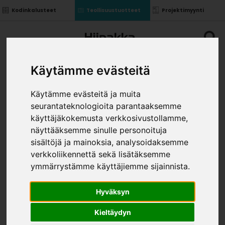
Kodinkalusteet
Teollisuustuotteet
Projektimyynti
Käytämme evästeitä
Käytämme evästeitä ja muita
seurantateknologioita parantaaksemme
PURE BOX POHJA 1000
käyttäjäkokemusta verkkosivustollamme,
»
»
näyttääksemme sinulle personoituja
Teollisuustuotteet
Kalusterungot ja ovet
»
Irtokomponentit
Pure box pohja 1000
sisältöjä ja mainoksia, analysoidaksemme
KOKO
verkkoliikennettä sekä lisätäksemme
ymmärrystämme käyttäjiemme sijainnista.
Hyväksyn
Kieltäydyn