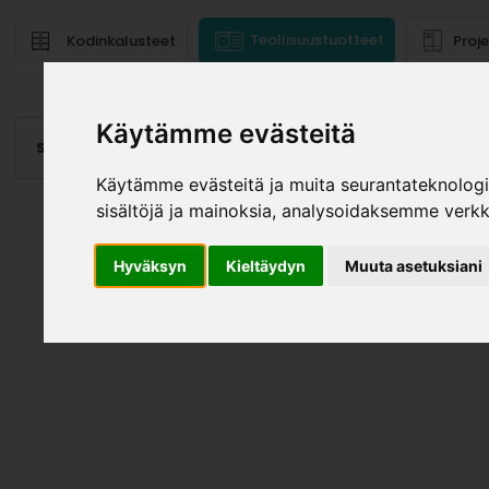
Teollisuustuotteet
Kodinkalusteet
Proj
Käytämme evästeitä
Saranat
Laatikot, kiskot
Vetimet
Altaat
Valai
Käytämme evästeitä ja muita seurantateknolog
sisältöjä ja mainoksia, analysoidaksemme verk
Hyväksyn
Kieltäydyn
Muuta asetuksiani