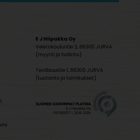
E J Hiipakka Oy
Veistokouluntie 2, 66300 JURVA
(myynti ja hallinto)
Teollisuustie 1, 66300 JURVA
(tuotanto ja toimitukset)
i
omi