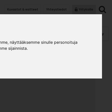
Kuvastot & esitteet
Yhteystiedot
Yrityksille
anauhat
Kalusterungot, ovet
Helat
Pintakäsittely
mme, näyttääksemme sinulle personoituja
me sijainnista.
 TORX 15 4X30
»
»
lat
Ruuvit ja puutapit
Puuruuvi TORX 15 4x30