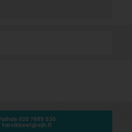
Vaihde 020 7689 530
tarvikkeet@ejh.fi