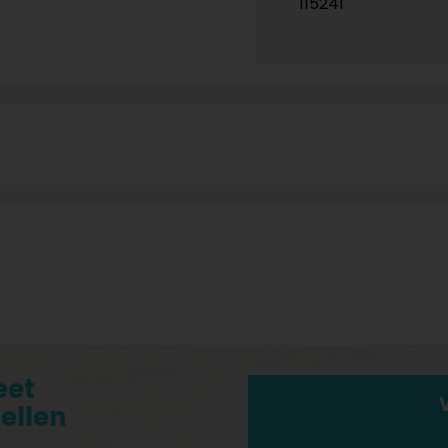
115241
eet
tellen