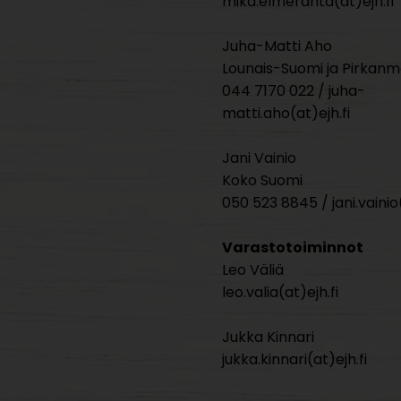
mika.elmeranta(at)ejh.fi
Juha-Matti Aho
Lounais-Suomi ja Pirkan
044 7170 022 / juha-
matti.aho(at)ejh.fi
Jani Vainio
Koko Suomi
050 523 8845 / jani.vainio(
Varastotoiminnot
Leo Väliä
leo.valia(at)ejh.fi
Jukka Kinnari
jukka.kinnari(at)ejh.fi