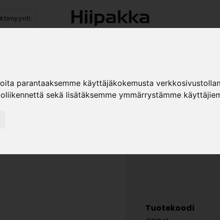
ektimyynti
stus
Sähköpöydät
Mekanismit
Levytuotteet
Reun
ioita parantaaksemme käyttäjäkokemusta verkkosivustolla
koliikennettä sekä lisätäksemme ymmärrystämme käyttäjiem
PUURUUVI
»
Teollisuustuotteet
He
Tuotekoodi