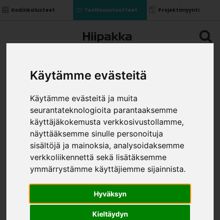
Kodinkalusteet
Teollisuustuotteet
Projektimyynti
Käytämme evästeitä
Käytämme evästeitä ja muita
seurantateknologioita parantaaksemme
käyttäjäkokemusta verkkosivustollamme,
näyttääksemme sinulle personoituja
sisältöjä ja mainoksia, analysoidaksemme
verkkoliikennettä sekä lisätäksemme
ymmärrystämme käyttäjiemme sijainnista.
Hyväksyn
Kieltäydyn