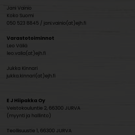
Jani Vainio
Koko Suomi
050 523 8845 / jani.vainio(at)ejh.fi
Varastotoiminnot
Leo Väliä
leo.valia(at)ejh.fi
Jukka Kinnari
jukka.kinnari(at)ejh.fi
E J Hiipakka Oy
Veistokouluntie 2, 66300 JURVA
(myynti ja hallinto)
Teollisuustie 1, 66300 JURVA