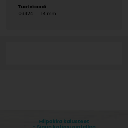
Tuotekoodi
06424
14 mm
Hiipakka kalusteet
- Sinun kotiasi ajatellen