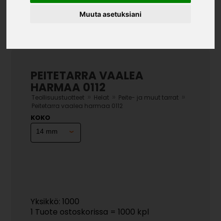
Muuta asetuksiani
PEITETARRA VAALEA
HARMAA 0112
»
»
»
Teollisuustuotteet
Helat
Peite- ja muut tarrat
Peitetarra vaalea harmaa 0112
KOKO
Yksikkö: 1000
1 Tuote ostoskorissa = 1000 kpl