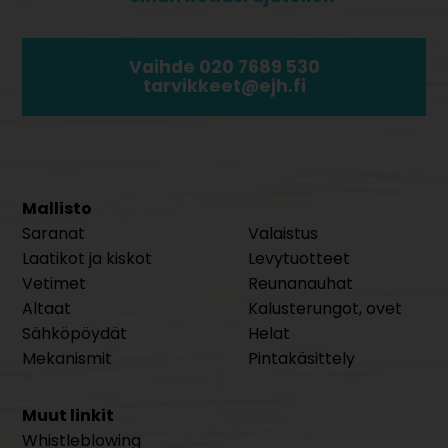
Vaihde 020 7689 530
tarvikkeet@ejh.fi
Mallisto
Saranat
Valaistus
Laatikot ja kiskot
Levytuotteet
Vetimet
Reunanauhat
Altaat
Kalusterungot, ovet
Sähköpöydät
Helat
Mekanismit
Pintakäsittely
Muut linkit
Whistleblowing